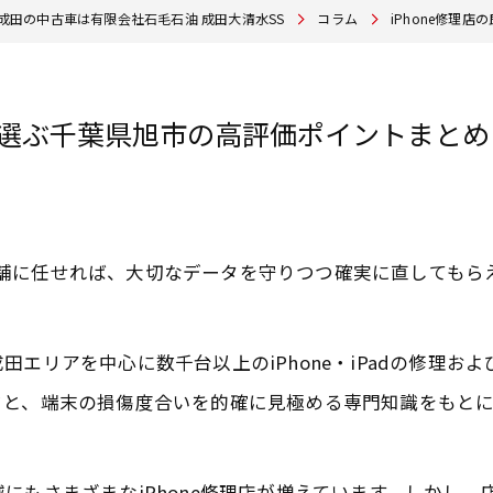
成田の中古車は有限会社石毛石油 成田大清水SS
コラム
iPhone修理
ミで選ぶ千葉県旭市の高評価ポイントまとめ
どの店舗に任せれば、大切なデータを守りつつ確実に直しても
エリアを中心に数千台以上のiPhone・iPadの修理お
ウと、端末の損傷度合いを的確に見極める専門知識をもと
にもさまざまなiPhone修理店が増えています。しかし