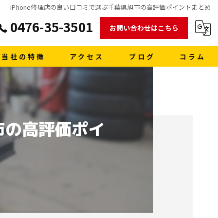
iPhone修理店の良い口コミで選ぶ千葉県旭市の高評価ポイントまとめ
0476-35-3501
お問い合わせはこちら
当社の特徴
アクセス
ブログ
コラム
販売
買取
市の高評価ポイ
車検
格安レンタカー
洗車