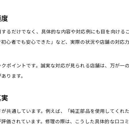
高評価が集まる修理店の魅力に迫る
iPhone修理で口コミが重要視される背景
頼度
iPhone／iPad修理店が信頼されるポイント
目するだけでなく、具体的な内容や対応例にも目を向ける
スタッフ対応と技術力が口コミで高評価
で初心者でも安心できた」など、実際の状況や店舗の対応
修理実績と口コミが証明する安心ポイント
修理実績と口コミが安心を生む理由
ックポイントです。誠実な対応が見られる店舗は、万が一
iPhone修理店の実績が高評価につながる
があります。
口コミ評価で証明された修理の信頼性
真実
修理実績と高評価口コミの関係性を解説
iPhone／iPad修理の安心ポイントまとめ
さが共通しています。例えば、「純正部品を使用してくれ
が評価されています。修理の際は、こうした具体的な口コ