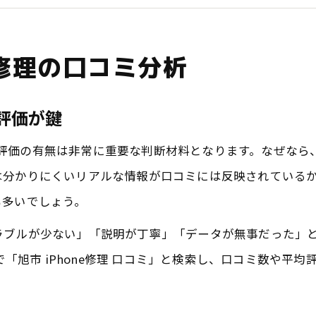
口コミ分析で見抜く修理店の信頼度
高評価口コミが示す修理品質の真実
e修理の口コミ分析
旭市で評価される修理店の特徴を解説
高評価iPhone修理店に共通する特徴
高評価が鍵
口コミで選ばれる修理店のこだわり
ミや高評価の有無は非常に重要な判断材料となります。なぜな
iPhone／iPad修理で旭市が注目される理由
は分かりにくいリアルな情報が口コミには反映されている
旭市修理店の口コミに見る技術力の高さ
も多いでしょう。
安心できる修理と口コミの関係を解説
ラブルが少ない」「説明が丁寧」「データが無事だった」
高評価口コミで選ぶ修理サービスの実力
トで「旭市 iPhone修理 口コミ」と検索し、口コミ数や
iPhone修理店の実力は口コミで見極める
高評価口コミが多い修理サービスの実態