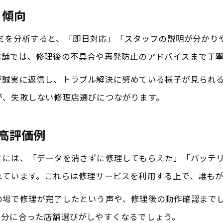
修理品質と口コミが裏付ける安心感
ミ傾向
iPhone／iPad修理の納得ポイントを徹底調査
口コミを分析すると、「即日対応」「スタッフの説明が分か
旭市で選ばれる修理店の高評価要素とは
店舗では、修理後の不具合や再発防止のアドバイスまで丁
納得できるiPhone修理を探す方法とは
が誠実に返信し、トラブル解決に努めている様子が見られ
口コミ活用で納得のiPhone修理店選び
が、失敗しない修理店選びにつながります。
高評価口コミから見抜く修理の信頼性
iPhone／iPad修理店の選び方とポイント
き高評価例
修理の納得感は口コミで判断しよう
ミには、「データを消さずに修理してもらえた」「バッテ
旭市で安心できる修理店の見分け方
れています。これらは修理サービスを利用する上で、誰も
旭市で口コミ支持が集まる修理の理由
の場で修理が完了したという声や、修理後の動作確認まで
口コミで支持される旭市修理店の理由
自分に合った店舗選びがしやすくなるでしょう。