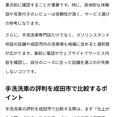
手洗洗車で成田市が選ばれる背景と満足ポイン
重点的に確認することが重要です。特に、具体的な体験
ト
談や写真付きのレビューは信頼性が高く、サービス選び
の参考になります。
成田市で手洗洗車が選ばれる背景に迫る
手洗洗車の満足度が成田市で高い理由とは
さらに、手洗洗車専門店だけでなく、ガソリンスタンド
口コミから見る成田市手洗洗車の満足ポイ
併設の店舗や成田市内の洗車場も候補に含めると選択肢
ント
が広がります。事前に電話やウェブサイトでサービス内
容を確認し、自分のニーズに合った店舗を選ぶのが失敗
成田市で手洗洗車を選ぶ際の満足体験に注
しないコツです。
目
手洗洗車と口コミが導く成田市の納得の選
手洗洗車の評判を成田市で比較するポ
択
イント
手洗洗車の評判を成田市で比較する際は、まず「仕上が