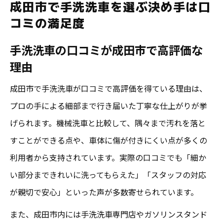
成田市で手洗洗車を選ぶ決め手は口
手洗洗車の評判を成田市で比較するポイン
コミの満足度
ト
手洗洗車の口コミが成田市で高評価な
高評価口コミで選ぶ成田市の手洗洗車体験
理由
談
手洗洗車の仕上がりが高評価の理由を徹底解説
成田市で手洗洗車が口コミで高評価を得ている理由は、
手洗洗車が成田市で仕上がりに差が出る理
プロの手による細部まで行き届いた丁寧な仕上がりが挙
由
げられます。機械洗車と比較して、隅々まで汚れを落と
成田市の口コミに見る手洗洗車の高評価要
すことができる点や、車体に傷が付きにくい点が多くの
因
利用者から支持されています。実際の口コミでも「細か
い部分まできれいに洗ってもらえた」「スタッフの対応
仕上がり満足度が高い成田市の手洗洗車技
が親切で安心」といった声が多数寄せられています。
術
高評価の秘密は成田市の丁寧な手洗洗車工
また、成田市内には手洗洗車専門店やガソリンスタンド