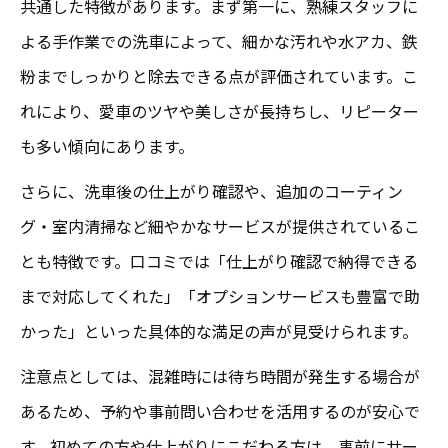
共通した特徴があります。まず第一に、熟練スタッフに
口コミ高評価の成田市手洗洗車サービスに
よる手作業での洗車によって、細かな汚れや水アカ、鉄
注目
粉までしっかりと除去できる点が評価されています。こ
美しい仕上がりを求めるなら成田市手洗洗車
れにより、愛車のツヤや美しさが長持ちし、リピーター
成田市で美しい仕上がりを実現する手洗洗
も多い傾向にあります。
車の魅力
さらに、洗車後の仕上がり確認や、追加のコーティン
手洗洗車による成田市の光る仕上がりとそ
グ・室内清掃など細やかなサービスが提供されているこ
の評価
とも特徴です。口コミでは「仕上がり確認で納得できる
口コミで評判の成田市手洗洗車の美しさの
まで対応してくれた」「オプションサービスも豊富で助
秘密
かった」といった具体的な満足の声が見受けられます。
成田市で手洗洗車の仕上がりが選ばれる理
注意点としては、混雑時には待ち時間が発生する場合が
由
あるため、予約や事前問い合わせを活用するのが安心で
美しい仕上がりが叶う成田市の手洗洗車事
す。初めての方や仕上がりにこだわる方は、事前にサー