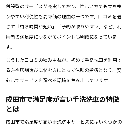
程
併設型のサービスが充実しており、忙しい方でも立ち寄
りやすい利便性も高評価の理由の一つです。口コミを通
口コミで注目の成田市手洗洗車仕上がり方
じて「待ち時間が短い」「予約が取りやすい」など、利
法
用者の満足度につながるポイントも明確になっていま
口コミから見える成田市手洗洗車の評判
す。
成田市で手洗洗車の評判が高まる口コミ事
例
こうした口コミの積み重ねが、初めて手洗洗車を利用す
る方や店舗選びに悩む方にとって信頼の指標となり、安
口コミが示す成田市手洗洗車の安心ポイン
心してサービスを選べる環境を生み出しています。
ト
手洗洗車の良さが伝わる成田市の口コミ傾
成田市で満足度が高い手洗洗車の特徴
向
とは
成田市の手洗洗車で口コミが支持される理
成田市で満足度が高い手洗洗車サービスにはいくつかの
由