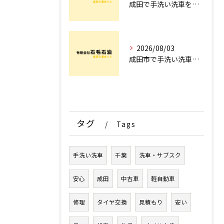
成田で手洗い洗車を探すなら！車のプロが教える安心の店舗選びとコース術
2026/08/03
成田市で手洗い洗車ならどこ？現場を知るプロが明かす「失敗しない専門店選び」のポイント
タグ
Tags
手洗い洗車
千葉
洗車・サブスク
安心
成田
中古車
軽自動車
修理
タイヤ交換
見積もり
安い