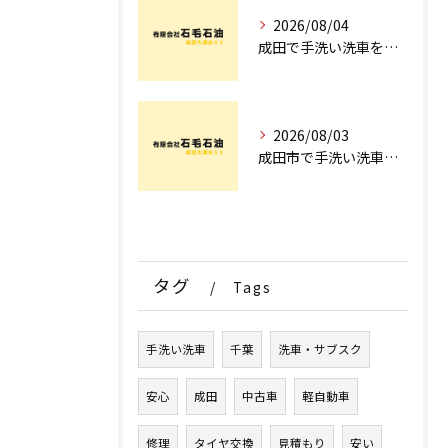
2026/08/04
成田で手洗い洗車を探すなら！車のプロが教える安心の店舗選びとコース術
2026/08/03
成田市で手洗い洗車ならどこ？現場を知るプロが明かす「失敗しない専門店選び」のポイント
タグ
Tags
手洗い洗車
千葉
洗車・サブスク
安心
成田
中古車
軽自動車
修理
タイヤ交換
見積もり
安い