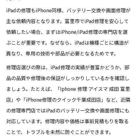
バッテリー交換なら富里市で手軽に安心対応
iPadの修理もiPhone同様、バッテリー交換や画面修理が
iPhone修理 富里で安心してバッテリー交換
主な依頼内容となります。富里市でiPad修理を安心して
iPad修理も富里市で安く手軽に依頼する方
依頼したい場合、まずはiPhone/iPad修理の専門店を選
法
ぶことが重要です。なぜなら、iPadは機種ごとに構造が
安心のiPhoneバッテリー交換手順を解説
異なり、専用の技術や部品が必要となるためです。
バッテリー交換で注意したいiPhone修理の
修理店選びの際は、iPad修理の実績が豊富かどうか、部
選び方
品の品質や修理後の保証がしっかりしているかを確認し
安くて安心なiPhone修理を受ける店舗の特
ましょう。たとえば、「Iphone 修理 アイスマ 成田 富里
徴
店」や「iPhone修理のクイック千葉成田店」など、近隣
修理費用を抑えるコツとiPhone修理の安心感
の修理専門店ではiPadのバッテリー交換や画面修理にも
iPhoneバッテリー交換は安い費用で安心感
対応しています。修理内容や価格は事前見積もりを取る
重視
ことで、トラブルを未然に防ぐことができます。