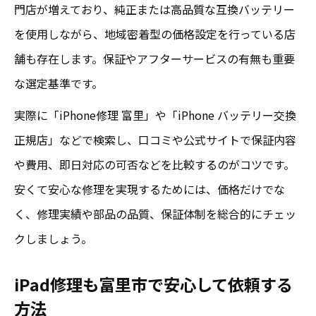
門店が増えており、純正または高品質な互換バッテリー
は
を使用しながら、地域密着型の価格設定を行っている店
iPhoneやiPad修理を選ぶ際の安心ポイント
舗も存在します。保証やアフターサービスの有無も重要
安心のiPhone修理は正規店と非正規店どち
な選定基準です。
ら
実際に「iPhone修理 富里」や「iPhone バッテリー交換
安い修理サービス選びで失敗しないための
正規店」などで検索し、口コミや公式サイトで保証内容
注意点
や費用、即日対応の可否などを比較するのがコツです。
iPad修理でも安心して任せられるお店の特
安くて安心な修理を実現するためには、価格だけでな
徴
く、修理実績や部品の品質、保証体制を総合的にチェッ
iPhone修理で重視すべき保証やアフターサ
クしましょう。
ービス
安いiPhone修理でも安心感を得るための基
iPad修理も富里市で安心して依頼する
準
方法