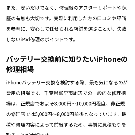
iPad修理も費用を抑えて安心対応を選ぶ方
また、安いだけでなく、修理後のアフターサポートや保
法
証の有無も大切です。実際に利用した方の口コミや評価
安心できるiPhone修理店選びの費用比較術
を参考に、安心して任せられる店舗を選ぶことが、失敗
しないiPad修理のポイントです。
安いだけではないiPhone修理の安心ポイン
ト
バッテリー交換前に知りたいiPhoneの
修理費用を安く抑えつつ安心感を得る工夫
修理相場
富里市で安く安心にiPhone修理を依頼する方法
iPhoneバッテリー交換を検討する際、最も気になるのが
iPhone修理 富里で安くて安心な依頼先の選
費用の相場です。千葉県富里市周辺での一般的な修理相
び方
場は、正規店でおよそ8,000円〜10,000円程度、非正規
iPad修理も富里市で安心して依頼する秘訣
の修理店では5,000円〜8,000円前後となっています。機
安い費用で安心できるiPhone修理の流れと
種や修理内容によって前後するため、事前に見積もりを
は
取ることが大切です。