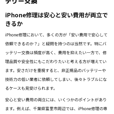
テリー交換
ツ
iPhone修理は安心と安い費用が両立で
富里市でiPhoneバッテリー交換を安心して
きるか
依頼
安く交換したい人に役立つiPhone修理情報
iPhone修理において、多くの方が「安い費用で安心して
iPhoneバッテリー交換を安く済ませるポイ
依頼できるのか？」と疑問を持つのは当然です。特にバ
ント
ッテリー交換は頻度が高く、費用を抑えたい一方で、修
iPad修理も安い価格を実現する選び方の工
理品質や安全性にもこだわりたいと考える方が増えてい
夫
ます。安さだけを重視すると、非正規品のバッテリーや
技術力の低い業者に依頼してしまい、後々トラブルにな
安心できるiPhone修理店の賢い比較方法
るケースも見受けられます。
安いだけでなく安心なiPhone修理を選ぶ理
由
安心と安い費用の両立には、いくつかのポイントがあり
ます。例えば、千葉県富里市周辺では、iPhone修理の専
iPhone修理 富里で安くて安心な依頼方法と