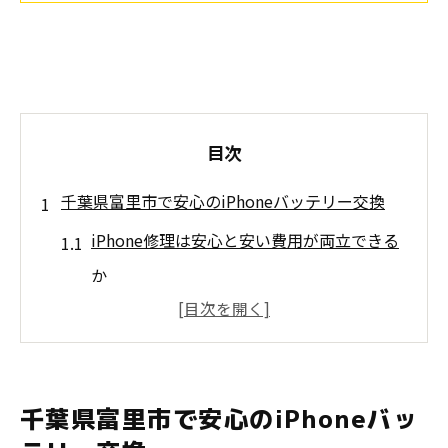
目次
千葉県富里市で安心のiPhoneバッテリー交換
iPhone修理は安心と安い費用が両立できる
か
iPad修理も富里市で安心して依頼する方法
バッテリー交換前に知りたいiPhoneの修理
相場
千葉県富里市で安心のiPhoneバッ
安くて安心なiPhone修理店の見分け方のコ