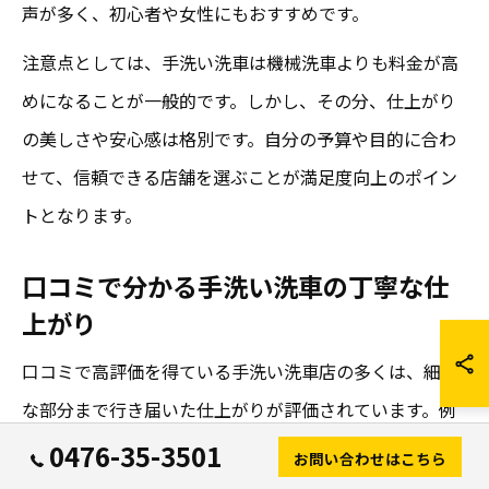
声が多く、初心者や女性にもおすすめです。
注意点としては、手洗い洗車は機械洗車よりも料金が高
めになることが一般的です。しかし、その分、仕上がり
の美しさや安心感は格別です。自分の予算や目的に合わ
せて、信頼できる店舗を選ぶことが満足度向上のポイン
トとなります。
口コミで分かる手洗い洗車の丁寧な仕
上がり
口コミで高評価を得ている手洗い洗車店の多くは、細か
な部分まで行き届いた仕上がりが評価されています。例
えば「ドアの内側やホイールの裏までピカピカになっ
0476-35-3501
お問い合わせはこちら
た」「雨ジミまできれいに落ちた」など、実際の利用者