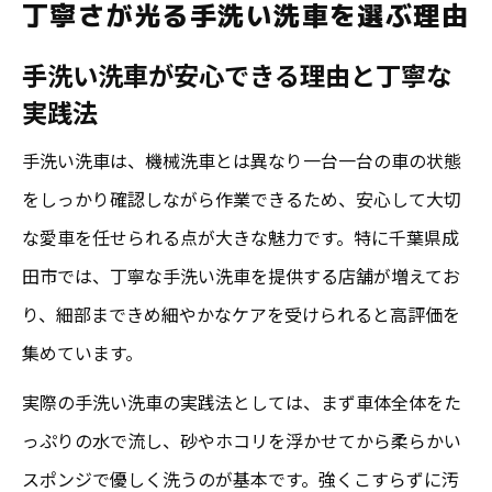
丁寧さが光る手洗い洗車を選ぶ理由
丁寧な手洗い洗車の効果と高評価の要因
手洗い洗車が安心できる理由と丁寧な
満足度アップの秘訣は安心手洗い洗車
実践法
安心できる丁寧な手洗い洗車で満足度向上
口コミが示す安心手洗い洗車の満足ポイン
手洗い洗車は、機械洗車とは異なり一台一台の車の状態
ト
をしっかり確認しながら作業できるため、安心して大切
な愛車を任せられる点が大きな魅力です。特に千葉県成
高評価を得る手洗い洗車のサービスとは
田市では、丁寧な手洗い洗車を提供する店舗が増えてお
手洗い洗車で実感する安心と満足への近道
り、細部まできめ細やかなケアを受けられると高評価を
口コミで広がる安心手洗い洗車の評判
集めています。
高評価口コミに学ぶ成田市の手洗い洗車
実際の手洗い洗車の実践法としては、まず車体全体をた
成田で高評価の手洗い洗車が選ばれる理由
っぷりの水で流し、砂やホコリを浮かせてから柔らかい
口コミから見る丁寧な手洗い洗車の実力
スポンジで優しく洗うのが基本です。強くこすらずに汚