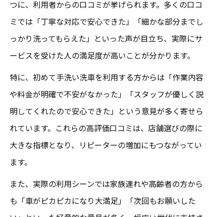
つに、利用者からの口コミが挙げられます。多くの口コ
ス
ミでは「丁寧な対応で安心できた」「細かな部分までし
安心感が魅力の成田手洗い洗車の選び方
っかり洗ってもらえた」といった声が目立ち、実際にサ
高評価の手洗い洗車で納得の仕上がりを実
ービスを受けた人の満足度が高いことが分かります。
現
特に、初めて手洗い洗車を利用する方からは「作業内容
丁寧な手洗い洗車が成田で人気の理由
や料金が明確で不安がなかった」「スタッフが優しく説
成田で安心して頼める手洗い洗車の特徴
明してくれたので安心できた」という意見が多く寄せら
口コミで分かる安心手洗い洗車の魅力
れています。これらの高評価口コミは、店舗選びの際に
高評価口コミで見る安心手洗い洗車の実態
大きな指標となり、リピーターの増加にもつながってい
丁寧な手洗い洗車が口コミで支持される理
ます。
由
また、実際の利用シーンでは家族連れや高齢者の方から
安心できる手洗い洗車を口コミで見極める
も「車がピカピカになり大満足」「次回もお願いした
手洗い洗車の丁寧さが高評価口コミの決め