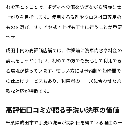
安心できる手洗い洗車店の口コミ活用術
れを落とすことで、ボディへの傷を防ぎながら綺麗な仕
高評価口コミで探す成田の手洗い洗車
上がりを目指します。使用する洗剤やクロスは車専用の
手洗い洗車の丁寧さを口コミでチェック
ものを選び、すすぎや拭き上げも丁寧に行うことが重要
手洗い洗車と機械洗車の違いを解説
です。
手洗い洗車と機械洗車の丁寧さと安心比較
成田市内の高評価店舗では、作業前に洗車内容や料金の
口コミが語る手洗い洗車と機械洗車の差
説明をしっかり行い、初めての方でも安心して利用でき
手洗い洗車ならではの高評価ポイント解説
る環境が整っています。忙しい方には予約制や短時間で
安心して選ぶべき手洗い洗車と機械洗車
の仕上げサービスもあり、利用者のニーズに合わせた柔
軟な対応が特徴です。
口コミで分かる手洗い洗車の丁寧な仕上が
り
高評価口コミが語る手洗い洗車の価値
成田市で納得の丁寧洗車サービス探し
千葉県成田市で手洗い洗車が高評価を得ている理由の一
口コミで選ぶ成田の丁寧手洗い洗車サービ