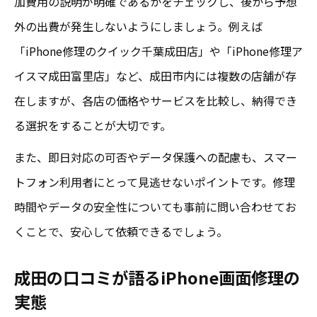
加費用の説明が明確であるかをチェックし、後から予想
外の出費が発生しないようにしましょう。例えば
成田で安心できるiPad画面修理とiPhone画
「iPhone修理のクイック千葉成田店」や「iPhone修理ア
面修理比較
イスマ成田富里店」など、成田市内には複数の店舗が存
口コミ活用で選ぶiPhone修理体験のコツ
在しますが、各店の価格やサービスを比較し、納得でき
口コミを活かした成田iPhone画面修理の選
る選択をすることが大切です。
択法
また、即日対応の可否やデータ保護への配慮も、スマー
iPhone画面修理成田で役立つ口コミの見分
トフォン利用者にとって見逃せないポイントです。修理
け方
時間やデータの安全性についても事前に問い合わせてお
成田のiPhone画面修理とiPad画面修理口コ
くことで、安心して依頼できるでしょう。
ミ比較
iPhone画面修理における口コミの信頼性を
成田の口コミが語るiPhone画面修理の
判断する
実態
実際の口コミで判明した成田修理サービス