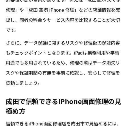
修理」や「成田 空港 iPhone 修理」などの店舗情報を確
iPhone画面修理成田で即日対応できる店舗
認し、両者の料金やサービス内容を比較することが大切
の特徴
です。
iPad画面修理成田で当日対応ができる条件
とは
さらに、データ保護に関するリスクや修理後の保証内容
口コミで分かる成田修理店の当日対応の実
もチェックポイントとなります。iPadは業務利用や学習
態
用途でも多用されているため、修理の際はデータ消失リ
スクや保証期間の有無を事前に確認し、安心して修理を
成田のiPhone画面修理でスピード重視の選
依頼しましょう。
び方
iPad画面修理も成田で即日仕上げが可能な
成田で信頼できるiPhone画面修理の見
理由
極め方
信頼できるiPhone画面修理店を成田市で見極めるには、