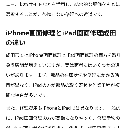
ュー、比較サイトなどを活用し、総合的な評価をもとに
画面修理か買い替えか迷った時の判断法
選択することが、後悔しない修理への近道です。
iPhone画面修理と買い替え成田の賢い選択
基準
iPhone画面修理とiPad画面修理成田
の違い
iPad画面修理成田で買い替えを検討するタ
イミング
成田市ではiPhone画面修理とiPad画面修理の両方を取り
口コミで見る成田の画面修理と買い替え比
扱う店舗が増えていますが、実は両者にはいくつかの違
較体験
いがあります。まず、部品の在庫状況や修理にかかる時
iPhone画面修理費用と買い替え費用成田の
間が異なり、iPadの方が部品の取り寄せや作業工程が複
違い
雑な場合が多いです。
成田で迷った時のiPhone画面修理判断ポイ
また、修理費用もiPhoneとiPadでは異なります。一般的
ント
に、iPad画面修理の方が高額になりやすく、修理予約の
当日対応も安心の成田修理最新事情を解説
必要性が高い傾向があります。例えば「成田空港 スマホ