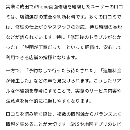
実際に成田でiPhone画面修理を経験したユーザーの口コ
の特徴
ミは、店舗選びの重要な判断材料です。多くの口コミで
データ消去なしで修理できる成田の実状
は、修理の仕上がりやスタッフの対応、待ち時間の長短
成田でiPhone画面修理時のデータ保護ポイ
などが語られています。特に「修理後のトラブルがなか
ント
った」「説明が丁寧だった」といった評価は、安心して
iPad画面修理成田でもデータ消去不要の理
利用できる店舗の指標となります。
由
一方で、「予約なしで行ったら待たされた」「追加料金
口コミで分かる成田iPhone画面修理のデー
が発生した」などの声も見受けられます。こうしたリア
タ安全性
ルな体験談を参考にすることで、実際のサービス内容や
iPhone画面修理時に成田で守りたいデータ
注意点を具体的に把握しやすくなります。
の注意点
口コミを読み解く際は、複数の情報源からバランスよく
成田でデータ消去なしのiPhone画面修理実
情報を集めることが大切です。SNSや地図アプリのレビ
例