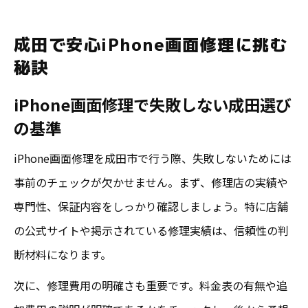
成田で信頼できるiPhone画面修理の見極め
成田で安心iPhone画面修理に挑む
方
秘訣
口コミ活用で成田のiPhone画面修理を賢く
iPhone画面修理で失敗しない成田選び
進める
の基準
iPad画面修理も対応の成田注目トピックス
成田でiPad画面修理が選ばれる理由とコツ
iPhone画面修理を成田市で行う際、失敗しないためには
iPhone画面修理とiPad画面修理成田の共通
事前のチェックが欠かせません。まず、修理店の実績や
点
専門性、保証内容をしっかり確認しましょう。特に店舗
の公式サイトや掲示されている修理実績は、信頼性の判
口コミで分かるiPad画面修理の成田人気事
断材料になります。
情
iPad画面修理時に成田でチェックすべき注
次に、修理費用の明確さも重要です。料金表の有無や追
意点