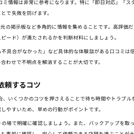
、口コミ情報は非常に参考になります。特に「即日対応」「
iPhone画面修理成田が口コミで選ばれる理由
ことで失敗を防げます。
iPad画面修理も口コミで信頼される店舗とは
地元の掲示板など多角的に情報を集めることです。高評価
iPhone画面修理成田の満足度が高い理由
スピード）が満たされるかを判断材料にしましょう。
即日修理成田の口コミで分かる安心ポイント
も不具合がなかった」など具体的な体験談がある口コミは
iPhone画面修理成田のおすすめ口コミ傾向
い合わせで不明点を解消することが大切です。
非正規修理のリスクと対応策を徹底解説
iPhone画面修理成田で非正規修理の注意点
で依頼するコツ
iPad画面修理で非正規店利用時のリスクとは
い場合、いくつかのコツを押さえることで待ち時間やトラブ
非正規修理がバレる可能性と成田での対策
雑しやすいため、早めの行動がポイントです。
口コミに学ぶiPhone画面修理成田の実情
その場で明確に確認しましょう。また、バックアップを取
iPhone画面修理成田で選ぶべき正規サービス
スも事前に確認し、安心して依頼できる店舗を選ぶことが