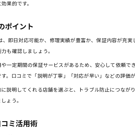
に効果的です。
口コミを活用した安心できるiPad画面修理店選び
即日修理可能な成田の修理店の特徴
理のポイント
iPhone画面修理成田の信頼性を見分ける方法
ントは、即日対応可能か、修理実績が豊富か、保証内容が充
iPad画面修理成田で安心できるポイント
術力も確認しましょう。
iPad画面修理も任せられる場所の特徴
用や一定期間の保証サービスがあるため、安心して依頼で
iPad画面修理成田で選ぶべき店舗のポイント
です。口コミで「説明が丁寧」「対応が早い」などの評価
iPhone画面修理成田とiPad対応店の見極め方
前に説明してくれる店舗を選ぶと、トラブル防止につなが
口コミで高評価のiPad画面修理成田の特徴
ましょう。
iPhone画面修理と同時にiPad修理も依頼可能か
成田でiPad画面修理を任せて安心な理由
口コミ活用術
口コミで信頼されるiPhone修理成田の理由