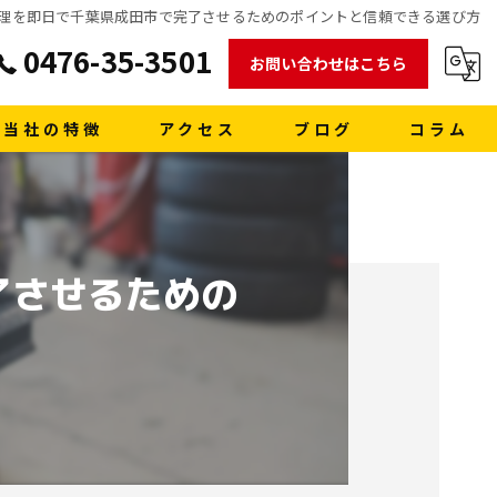
画面修理を即日で千葉県成田市で完了させるためのポイントと信頼できる選び方
0476-35-3501
お問い合わせはこちら
当社の特徴
アクセス
ブログ
コラム
販売
買取
了させるための
車検
格安レンタカー
洗車