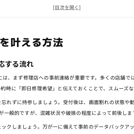
画面割れ時の即日修理に役立つ口コミ活用術
急ぎのiPhone画面修理を成田で依頼するコツ
iPad画面修理も即日対応できる成田の特徴
を叶える方法
iPhone画面修理を成田でスムーズに依頼するコツ
成田でiPhone画面修理をスムーズに進める方法
対応する流れ
iPad画面修理も含めた店舗選びのコツとは
らうには、まず修理店への事前連絡が重要です。多くの店舗
即日修理を叶える成田のiPhone修理店の選定法
予約時に「即日修理希望」と伝えておくことで、スムーズな
口コミから読み解くiPhone画面修理成田の信頼性
を忘れずに持参しましょう。受付後は、画面割れの状態や
iPhone画面修理成田の依頼時に使える便利な裏技
度が一般的ですが、混雑状況や破損の程度によって前後しま
即日で安心できる成田の修理選び方
ェックしましょう。万が一に備えて事前のデータバックア
iPhone画面修理成田で即日対応の見極め方