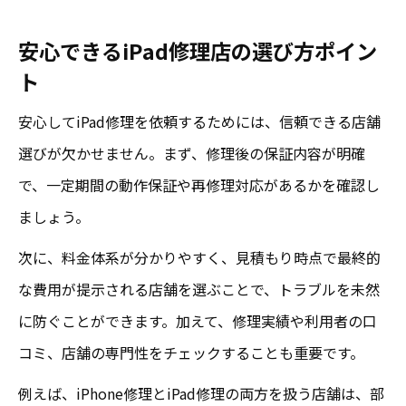
安い修理でiPadを長く使う安心な方法
安心できるiPad修理店の選び方ポイン
信頼と安心を重視するiPad修理のコツ
ト
安心できるiPad修理業者の信頼ポイント
安心してiPad修理を依頼するためには、信頼できる店舗
iPhone/iPad修理で失敗しない安心の選び方
選びが欠かせません。まず、修理後の保証内容が明確
安いiPad修理でも信頼を重視する理由
で、一定期間の動作保証や再修理対応があるかを確認し
データ保持と安心保証付きの修理方法
ましょう。
iPad修理で安心と信頼を両立させる秘訣
次に、料金体系が分かりやすく、見積もり時点で最終的
安いだけじゃない安心のiPhone/iPad修理術
な費用が提示される店舗を選ぶことで、トラブルを未然
安さと安心が叶うiPhone/iPad修理の実践法
に防ぐことができます。加えて、修理実績や利用者の口
iPad修理で安心を得るための比較ポイント
コミ、店舗の専門性をチェックすることも重要です。
iPhone/iPad修理は保証と安心感が大切
例えば、iPhone修理とiPad修理の両方を扱う店舗は、部