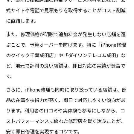
iPhone修理で安さと安心を両立する方法
式サイトや電話で見積もりを取得することがコスト削減
即日対応でiPad故障の不安を解消しよう
に直結します。
即日iPad修理で不安を解消するポイント
また、修理価格が明瞭で追加料金が発生しない店舗を選
iPad故障時に安心な即日修理の流れ
ぶことで、予算オーバーを防げます。特に「iPhone修理
iPhone/iPad修理は即日対応が安心の理由
のクイック千葉成田店」や「ダイワンテレコム成田」な
安い即日修理でiPadのデータを守るコツ
ど、地元で評判の良い店舗は、即日対応の実績が豊富で
安心を重視したiPad修理の即日サービス
す。
修理と買い替えで迷う方へ最適な選択肢
さらに、iPhone修理も同時に取り扱っている店舗は、部
iPad修理と買い替えの安い選択基準
品の在庫や技術力が高く、即日で対応しやすい傾向があ
安心して使い続けるiPad修理のメリット
ります。利用者の口コミや実体験も参考にしながら、コ
iPhone/iPad修理か買い替えか迷う理由
ストパフォーマンスに優れた修理店を賢く選ぶことが、
コスパで選ぶiPad修理と買い替えの比較
安く即日修理を実現するコツです。