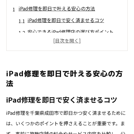
iPad修理を即日で叶える安心の方法
iPad修理を即日で安く済ませるコツ
安心できるiPad修理店の選び方ポイント
iPad修理にかかる日数と即日対応の実態
iPhone/iPad修理でデータ保持の安心感
安いiPad修理でも安心できる理由を解説
iPad修理を即日で叶える安心の方
千葉県成田市ならiPhone修理も安く安心
法
成田市で安いiPhone修理を安心して利用
iPad修理を即日で安く済ませるコツ
iPhone/iPad修理で安心できる業者の特徴
iPad修理を千葉県成田市で即日かつ安く済ませるために
安くて信頼できるiPhone修理サービス選び
は、いくつかのポイントを押さえることが重要です。ま
iPhone修理の安心保証と即日対応の魅力
ず、事前に複数店舗の料金やサービス内容を比較し、公