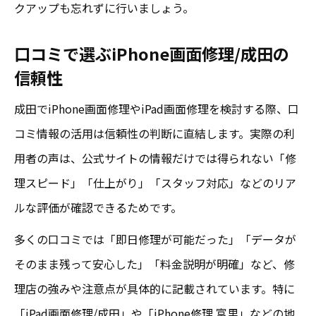
クアップも忘れずに行いましょう。
iPad画面修理か買い換えか判断基準を解説
口コミで選ぶiPhone画面修理/成田の
口コミ事例から見る成田の修理判断ポイン
信頼性
ト
iPhone画面修理/成田を参考に選択する方法
成田でiPhone画面修理やiPad画面修理を検討する際、口
コスパ重視で考えるiPad画面修理おすすめ
コミ情報の活用は信頼性の判断に直結します。実際の利
用者の声は、公式サイトの情報だけでは得られない「修
成田での修理と買い換え、費用比較の実際
理スピード」「仕上がり」「スタッフ対応」などのリア
ガラス割れと液晶割れ修理の違いを徹底解説
ルな評価が確認できるためです。
iPad画面修理のガラス割れと液晶割れの違
い
多くの口コミでは「即日修理が可能だった」「データが
そのまま残って安心した」「料金説明が明確」など、修
iPhone画面修理/成田での修理内容を比較
理店の強みや注意点が具体的に記載されています。特に
口コミで分かるガラス割れ修理の注意点
「iPad画面修理/成田」や「iPhone修理 富里」などの地