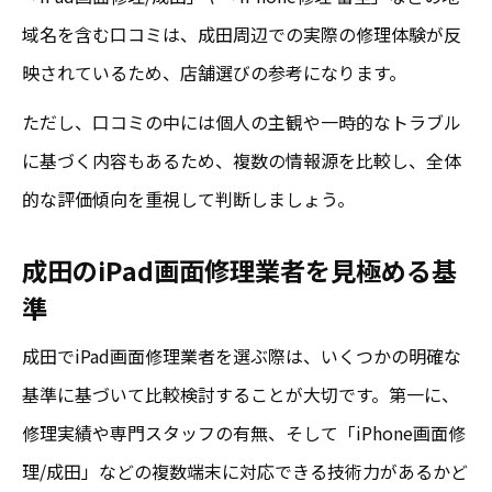
液晶割れ修理に強い成田の業者選び方
域名を含む口コミは、成田周辺での実際の修理体験が反
おすすめのiPadガラス割れ修理ポイント
映されているため、店舗選びの参考になります。
即日修理も可能な成田iPad画面修理最新事情
ただし、口コミの中には個人の主観や一時的なトラブル
即日対応可能な成田iPad画面修理の魅力
に基づく内容もあるため、複数の情報源を比較し、全体
iPhone画面修理/成田の即日修理実績を比較
的な評価傾向を重視して判断しましょう。
口コミで分かる即日修理の満足度と注意点
成田のiPad画面修理業者を見極める基
おすすめの即日iPad画面修理サービス活用
準
法
成田で即日修理を選ぶべき理由と判断基準
成田でiPad画面修理業者を選ぶ際は、いくつかの明確な
基準に基づいて比較検討することが大切です。第一に、
修理実績や専門スタッフの有無、そして「iPhone画面修
理/成田」などの複数端末に対応できる技術力があるかど