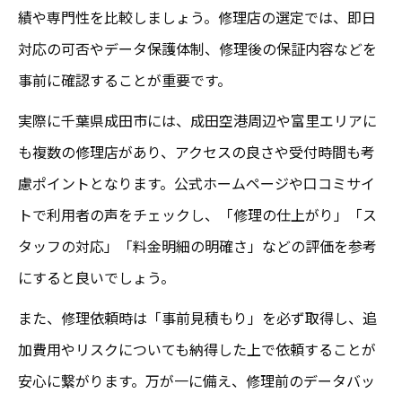
績や専門性を比較しましょう。修理店の選定では、即日
較
対応の可否やデータ保護体制、修理後の保証内容などを
修理期間や費用を踏まえた最適な選び方
事前に確認することが重要です。
成田のiPad画面修理最新トレンド解説
実際に千葉県成田市には、成田空港周辺や富里エリアに
口コミから見る成田iPad画面修理の選び方
も複数の修理店があり、アクセスの良さや受付時間も考
成田でiPad画面修理を選ぶ際の口コミ活用
慮ポイントとなります。公式ホームページや口コミサイ
術
トで利用者の声をチェックし、「修理の仕上がり」「ス
iPhone画面修理/成田の口コミ比較ポイント
タッフの対応」「料金明細の明確さ」などの評価を参考
信頼性評価に役立つiPad画面修理口コミ分
にすると良いでしょう。
析
また、修理依頼時は「事前見積もり」を必ず取得し、追
おすすめのiPad画面修理店を口コミで探す
加費用やリスクについても納得した上で依頼することが
口コミで判明した成田修理業者の特徴
安心に繋がります。万が一に備え、修理前のデータバッ
修理と買い換え、成田で最適な判断法とは