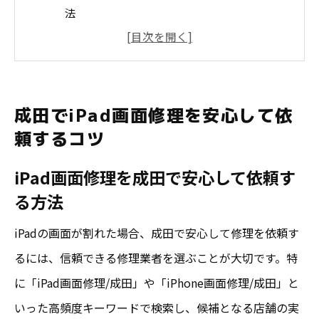
法
口コミで選ぶiPhone画面修理/成田の信頼性
成田のiPad画面修理業者を見極める基準
コスト重視のiPad画面修理おすすめポイン
成田でiPad画面修理を安心して依
ト
頼するコツ
iPhone画面修理/成田とiPad修理の違いを知
iPad画面修理を成田で安心して依頼す
る
る方法
iPhone画面修理と比較したiPad修理の特徴
iPad画面修理とiPhone画面修理/成田の違い
iPadの画面が割れた場合、成田で安心して修理を依頼す
口コミから見るiPad修理特徴とおすすめ理
るには、信頼できる修理業者を選ぶことが大切です。特
由
に「iPad画面修理/成田」や「iPhone画面修理/成田」と
いった高頻度キーワードで検索し、候補となる店舗の実
iPad画面修理の工程とiPhone修理/成田の比