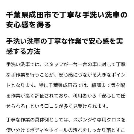
成田 洗車 専門店の安心ポイントを徹底解説
千葉県成田市で丁寧な手洗い洗車の
丁寧な手洗い洗車が選ばれる成田市の特徴
安心感を得る
とは
手洗い洗車の丁寧な作業で安心感を実
高評価口コミで確認する手洗い洗車の安心
感する方法
基準
口コミで高評価続出の手洗い洗車選び方ガイド
手洗い洗車では、スタッフが一台一台の車に対して丁寧
口コミを活用した手洗い洗車選びのコツと
な手作業を行うことが、安心感につながる大きなポイン
は
トとなります。特に千葉県成田市では、細部まで気を配
丁寧な作業で高評価を得る洗車店の見極め
る作業が高く評価されており、利用者から「安心して任
方
せられる」という口コミが多く見受けられます。
手洗い洗車 成田の口コミを比較するポイン
丁寧な作業の具体例としては、スポンジや専用クロスを
ト
使い分けてボディやホイールの汚れをしっかり落とすこ