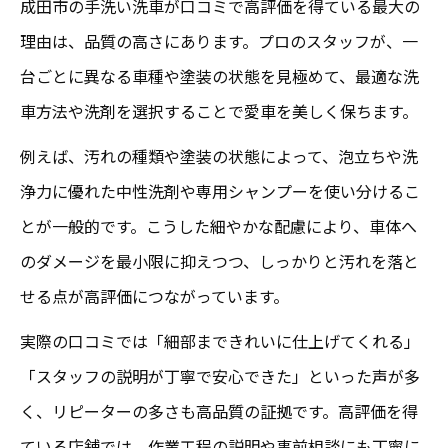
成田市の手洗い洗車が口コミで高評価を得ている最大の
安心を重視するなら手洗い洗車が成田市でおす
理由は、品質の高さにあります。プロのスタッフが、一
すめ
台ごとに異なる車種や塗装の状態を見極めて、最適な洗
安心重視で選ぶ成田市の手洗い洗車の特徴
車方法や洗剤を選択することで愛車を美しく保ちます。
口コミで高評価の安心ポイントを押さえる
例えば、汚れの種類や塗装の状態によって、泡立ちや洗
丁寧な手洗い洗車が安心できる理由を解説
浄力に優れた中性洗剤や専用シャンプーを使い分けるこ
専門店の安心サービスと口コミ評価の関係
とが一般的です。こうした細やかな配慮により、車体へ
成田市 洗車で安心感を得る選び方の秘訣
のダメージを最小限に抑えつつ、しっかりと汚れを落と
高評価口コミから見る手洗い洗車の満足ポイン
せる点が高評価につながっています。
ト
実際の口コミでは「細部まできれいに仕上げてくれる」
口コミで評価される手洗い洗車の満足基準
「スタッフの説明が丁寧で安心できた」といった声が多
丁寧さと安心感が高評価の鍵になる理由
く、リピーターの多さも高品質の証拠です。高評価を得
成田 洗車 専門店の満足ポイントを紹介
ている店舗では、作業工程の説明や事前相談にも丁寧に