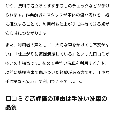
専門店が推す安心できる手洗い洗車の選定
とや、洗剤の泡立ちとすすぎ残しのチェックなどが挙げ
術
られます。作業前後にスタッフが車体の傷や汚れを一緒
に確認することで、利用者も仕上がりに納得できる点が
高評価口コミから学ぶ手洗い洗車の選び方
安心感につながります。
丁寧さが光る手洗い洗車の真価を成田市で体感
成田 洗車 専門店の丁寧な手洗い洗車体験談
また、利用者の声として「大切な車を預けても不安がな
い」「仕上がりに毎回満足している」といった口コミが
高評価口コミに見る丁寧さと安心感の関係
多いのも特徴です。初めて手洗い洗車を利用する方や、
性
以前に機械洗車で傷がついた経験がある方でも、丁寧な
丁寧な手洗い洗車で愛車を守る安心の理由
手作業なら安心して利用できるでしょう。
口コミで話題の手洗い洗車の真価を徹底解
説
口コミで高評価の理由は手洗い洗車の
成田市 洗車で実感する丁寧な仕上がりの違
品質
い