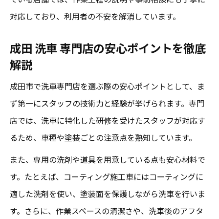
対応しており、利用者の不安を解消しています。
高評価口コミが証明する洗車の安心サービ
ス
成田 洗車 専門店の安心ポイントを徹底
口コミで分かる手洗い洗車の嬉しい特徴
解説
手洗い洗車と洗剤選びで愛車を守れる理由
成田市で洗車専門店を選ぶ際の安心ポイントとして、ま
丁寧な手洗い洗車と洗剤の選び方で守る安
ず第一にスタッフの技術力と経験が挙げられます。専門
心
店では、洗車に特化した研修を受けたスタッフが対応す
口コミで高評価の洗剤選びのポイント解説
るため、車種や塗装ごとの注意点を熟知しています。
成田市 洗車でおすすめの洗剤活用術とは
また、専用の洗剤や道具を用意している点も安心材料で
高評価口コミに学ぶ手洗い洗車の洗剤選び
す。たとえば、コーティング施工車にはコーティングに
安心感を高める洗剤選びと手洗い洗車の関
適した洗剤を使い、塗装面を保護しながら洗車を行いま
係
す。さらに、作業スペースの清潔さや、洗車後のアフタ