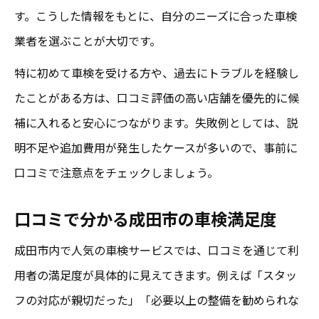
車検口コミから知る満足度の高い選び方
す。こうした情報をもとに、自分のニーズに合った車検
満足度が高い車検の選び方を口コミで学ぶ
業者を選ぶことが大切です。
成田市で評判の良い車検の特徴を解説
特に初めて車検を受ける方や、過去にトラブルを経験し
口コミが示す車検満足度の高い理由とは
たことがある方は、口コミ評価の高い店舗を優先的に候
安心して任せられる車検店の口コミ傾向
補に入れると安心につながります。失敗例としては、説
明不足や追加費用が発生したケースが多いので、事前に
車検選びは口コミ満足度がカギとなる
口コミで注意点をチェックしましょう。
安心を重視するなら成田の車検口コミ活用術
安心重視で成田の車検口コミを活用する方
口コミで分かる成田市の車検満足度
法
成田市内で人気の車検サービスでは、口コミを通じて利
口コミで安心できる車検サービスを探そう
用者の満足度が具体的に見えてきます。例えば「スタッ
成田市の車検口コミを徹底的に比較しよう
フの対応が親切だった」「必要以上の整備を勧められな
口コミ情報で安心の車検選びをサポート