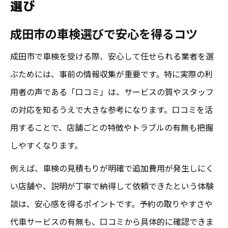
選び
口コミで人気の車検サービスを探す手順
成田市の車検選びで安心を得るコツ
成田市で安心できる車検選びのコツとは
成田市で車検を受ける際、安心して任せられる業者を選
車検の口コミを活用した人気店の見つけ方
ぶためには、事前の情報収集が重要です。特に実際の利
成田市の車検サービス比較と安心の選択
用者の声である「口コミ」は、サービスの質やスタッフ
人気車検サービスは口コミで決まる理由
の対応を知るうえで大きな参考になります。口コミを活
成田市で安心できる車検は口コミが決め手
用することで、店舗ごとの特徴やトラブルの有無も把握
安心重視の車検は口コミチェックが重要
しやすくなります。
成田市で車検を選ぶ際の安心ポイント
例えば、車検の見積もりが明確で追加費用が発生しにく
口コミで見抜く成田市の車検信頼度
い店舗や、説明が丁寧で納得して依頼できたという体験
車検の安心感は口コミから得られる
談は、安心感を得るポイントです。予約の取りやすさや
成田市口コミ高評価の車検に注目しよう
代車サービスの有無も、口コミから具体的に確認できま