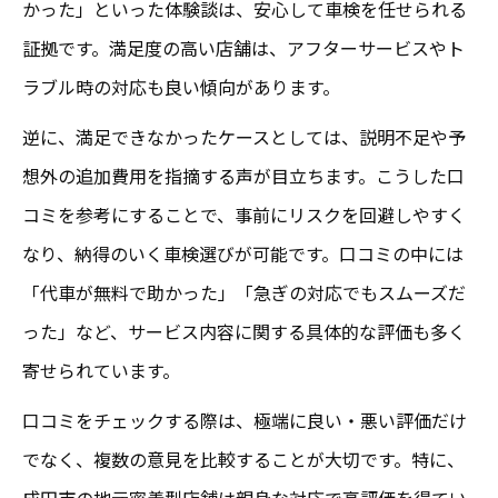
かった」といった体験談は、安心して車検を任せられる
車検の安心感は口コミ利用で高まる理由
証拠です。満足度の高い店舗は、アフターサービスやト
成田市で評判が良い車検サービスの見極め方
ラブル時の対応も良い傾向があります。
評判の良い車検サービスを口コミで探す
逆に、満足できなかったケースとしては、説明不足や予
成田市で人気車検店を選ぶポイント解説
想外の追加費用を指摘する声が目立ちます。こうした口
口コミ評価が高い車検の見極め方とは
コミを参考にすることで、事前にリスクを回避しやすく
安心できる車検サービスの選定基準紹介
なり、納得のいく車検選びが可能です。口コミの中には
「代車が無料で助かった」「急ぎの対応でもスムーズだ
成田市の車検口コミで評判店を比較する
った」など、サービス内容に関する具体的な評価も多く
寄せられています。
口コミをチェックする際は、極端に良い・悪い評価だけ
でなく、複数の意見を比較することが大切です。特に、
成田市の地元密着型店舗は親身な対応で高評価を得てい