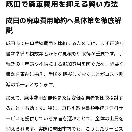
成田で廃車費用を抑える賢い方法
買取を活用し成田で廃車費用を安くするコ
ツ
成田の廃車費用節約へ具体策を徹底解
説
バイク買取を活用した廃車手続き術
成田でのバイク買取を使った廃車手続きの
成田市で廃車手続費用を節約するためには、まず正確な
流れ
書類準備と複数業者からの見積もり取得が重要です。手
買取業者選びで廃車費用を抑えるポイント
続きの再申請や不備による追加費用を防ぐため、必要な
書類を事前に揃え、手順を把握しておくことがコスト削
成田のバイク買取を組み合わせる手続き術
減の第一歩となります。
バイク買取が廃車費用削減につながる理由
成田で買取査定を活用した廃車のメリット
加えて、廃車費用が無料または安価な業者を比較検討す
ることも有効です。特に、無料引取や書類手続き無料サ
手続きを簡単に進める成田でのコツ
ービスを提供している業者を選ぶことで、全体の出費を
成田で廃車手続きを簡単に進める準備法
抑えられます。実際に成田市内でも、こうしたサービス
バイク廃車手続きが楽になる成田での工夫