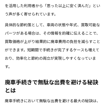
を活用した利用者から「思った以上に安く済んだ」とい
成田の効率的な廃車手続きの進め方とは
う声が多く寄せられています。
必要書類を揃えて廃車申請をスムーズに
具体的な節約策として、車両の状態や年式、買取可能な
成田で手続きを簡略化するおすすめの手順
パーツがある場合は、その情報を的確に伝えることで、
無駄な出費を防ぐ廃車のポイント
買取価格が上がり結果的に廃車費用の負担を減らすこと
成田で廃車の無駄な費用を防ぐ重要な視点
ができます。短期間で手続きが完了するケースも増えて
廃車にかかる費用を見直し出費を抑える方
おり、効率化と節約の両立が実現しやすくなっていま
法
す。
成田でありがちな廃車の出費トラブル回避
廃車手続きで無駄な出費を避ける秘訣
術
とは
バイク廃車費用を減らすための成田式対策
無駄な出費を防ぐ成田での賢い廃車準備法
廃車手続きにおいて無駄な出費を避ける最大の秘訣は、