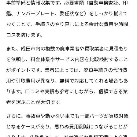
事前準備と情報収集です。必要書類（自動車検査証、印
費用の内訳と買取の仕組みを解説
鑑、ナンバープレート、委任状など）をしっかり揃えて
成田で廃車費用の内訳を分かりやすく解説
おくことで、手続きのやり直しによる余計な費用や時間
バイク廃車と買取の費用内訳を知るメリッ
ロスを防げます。
ト
また、成田市内の複数の廃車業者や買取業者に見積もり
成田の廃車手続きで発生する主な費用項目
を依頼し、料金体系やサービス内容を比較検討すること
買取が廃車費用に与える仕組みと流れ
がポイントです。業者によっては、廃車手続きの代行費
成田での廃車費用計算と買取活用ポイント
用や引取費用が異なり、無料で対応してくれる場合もあ
書類準備がスムーズな成田市の流れ
ります。口コミや実績も参考にしながら、信頼できる業
成田で廃車手続きに必要な書類を解説
者を選ぶことが大切です。
バイク廃車で必要な書類準備のポイント
さらに、事故車や動かない車でも一部パーツが買取対象
成田で書類不備なく廃車を進めるために
となるケースがあり、思わぬ費用削減につながることが
廃車手続きの書類を効率よく揃える方法
あります。失敗例として、業者選びや書類不備により追