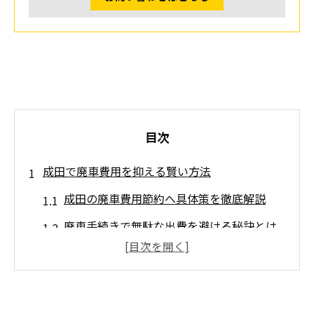
目次
成田で廃車費用を抑える賢い方法
成田の廃車費用節約へ具体策を徹底解説
廃車手続きで無駄な出費を避ける秘訣とは
成田で賢く廃車費用を抑える準備ポイント
バイク廃車時の費用負担を最小限に抑える
方法