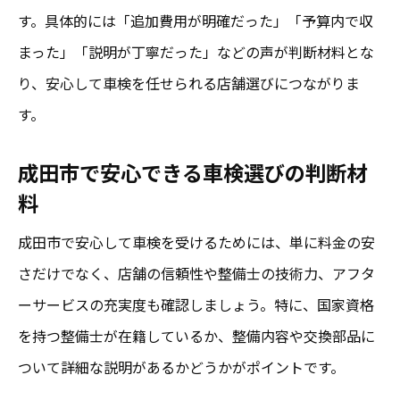
車検の口コミ比較で分かる安心の傾向
す。具体的には「追加費用が明確だった」「予算内で収
車検費用で失敗しない新常識を解説
まった」「説明が丁寧だった」などの声が判断材料とな
成田市の車検費用相場と安心できる選び方
り、安心して車検を任せられる店舗選びにつながりま
す。
車検費用の落とし穴と口コミから学ぶ対策
安心を重視した車検費用比較の新基準
成田市で安心できる車検選びの判断材
成田市で失敗しない車検費用のポイント
料
口コミで分かる成田市の車検費用の実態
成田市で安心して車検を受けるためには、単に料金の安
実体験をもとにした車検比較のポイント
さだけでなく、店舗の信頼性や整備士の技術力、アフタ
成田市の車検を実体験から比較する視点
ーサービスの充実度も確認しましょう。特に、国家資格
安心と口コミで選ぶ車検の実体験ガイド
を持つ整備士が在籍しているか、整備内容や交換部品に
車検の実体験が語る成田市の比較ポイント
ついて詳細な説明があるかどうかがポイントです。
口コミと実体験で分かる車検の安心感