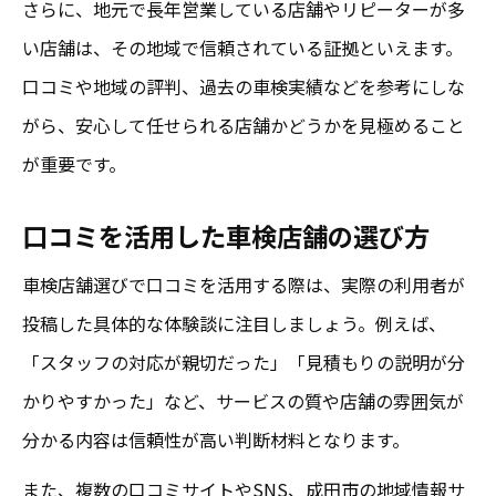
さらに、地元で長年営業している店舗やリピーターが多
成田市の車検比較は実体験が決め手に
い店舗は、その地域で信頼されている証拠といえます。
成田市で評判の高い車検の特徴とは
口コミや地域の評判、過去の車検実績などを参考にしな
成田市で評判の車検は安心感が違う理由
がら、安心して任せられる店舗かどうかを見極めること
が重要です。
口コミで高評価の車検店舗の共通点
成田市の安心できる車検が選ばれる理由
口コミを活用した車検店舗の選び方
評判を集めた車検が安心につながる背景
車検店舗選びで口コミを活用する際は、実際の利用者が
口コミ重視で選ぶ成田市の車検の特徴
投稿した具体的な体験談に注目しましょう。例えば、
「スタッフの対応が親切だった」「見積もりの説明が分
かりやすかった」など、サービスの質や店舗の雰囲気が
分かる内容は信頼性が高い判断材料となります。
また、複数の口コミサイトやSNS、成田市の地域情報サ