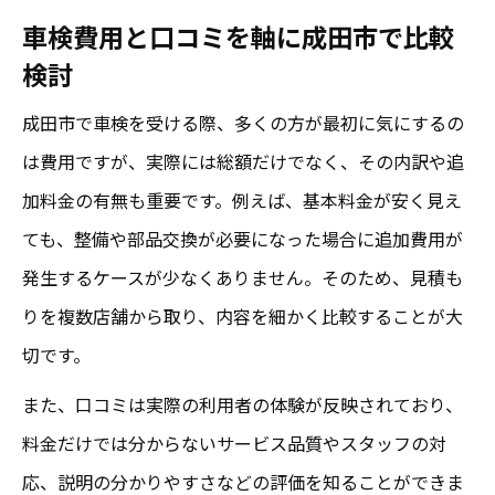
車検費用と口コミを軸に成田市で比較
成田市で安心を得る車検選びのコツ
検討
口コミ重視で失敗しない車検店舗の探し方
成田市で車検を受ける際、多くの方が最初に気にするの
車検で安心を確保するための比較ポイント
は費用ですが、実際には総額だけでなく、その内訳や追
成田市の車検で重要な安心と信頼性の要素
加料金の有無も重要です。例えば、基本料金が安く見え
安心重視の車検を選ぶ判断基準を解説
ても、整備や部品交換が必要になった場合に追加費用が
口コミが語る成田市の車検事情
発生するケースが少なくありません。そのため、見積も
成田市の車検口コミから読み解くポイント
りを複数店舗から取り、内容を細かく比較することが大
安心できる車検店舗を口コミで見極める方
切です。
法
また、口コミは実際の利用者の体験が反映されており、
口コミから見た成田市の車検の特徴とは
料金だけでは分からないサービス品質やスタッフの対
成田市で評判の車検選びと口コミ活用術
応、説明の分かりやすさなどの評価を知ることができま