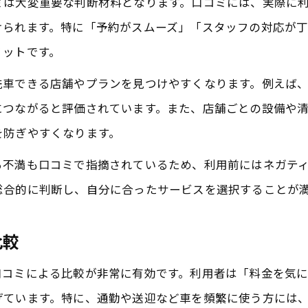
ミは大変重要な判断材料となります。口コミには、実際に
口コミでわかる定額洗車の使い方
けられます。特に「予約がスムーズ」「スタッフの対応が
体験談が語る洗車・定額洗い放題の利点
リットです。
洗車口コミを活用した定額コース
洗車できる店舗やプランを見つけやすくなります。例えば
口コミで見極める洗車の質と安心感
につながると評価されています。また、店舗ごとの設備や
洗車の質を口コミから判断する方法
を防ぎやすくなります。
口コミで定額洗車の安心ポイント紹介
る不満も口コミで指摘されているため、利用前にはネガテ
洗い放題利用者が語る安心できる洗車体験
総合的に判断し、自分に合ったサービスを選択することが
口コミで分か対応と満足度
洗車口コミが信頼につながる理由！
比較
洗車と定額プランの実際の満足度を徹底比較
口コミによる比較が非常に有効です。利用者は「料金を気
洗車と定額プランの満足度を口コミで比較
げています。特に、通勤や送迎など車を頻繁に使う方には