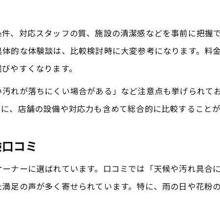
洗い放題サービスのリアルな口コミ評価
口コミで分析する洗車と定額の違いと特徴
条件、対応スタッフの質、施設の清潔感などを事前に把握
手洗い洗車と定額制の口コミ満足度を紹介
具体的な体験談は、比較検討時に大変参考になります。料
洗車口コミから見るコスパと仕上がりの差
選びやすくなります。
手軽にキレイを維持できる定額洗い放題の魅力
い汚れが落ちにくい場合がある」など注意点も挙げられて
定額洗い放題の魅力を口コミで解説
とに、店舗の設備や対応力も含めて総合的に比較すること
洗車口コミから分かる手軽な美観維持
験口コミ
洗い放題サービス利用者の満足度と理由
口コミで読む定額制洗車のメリット
オーナーに選ばれています。口コミでは「天候や汚れ具合
手軽に続けられる定額洗車の口コミ
た満足の声が多く寄せられています。特に、雨の日や花粉
洗い放題利用者が語る千葉県成田市の洗車事情