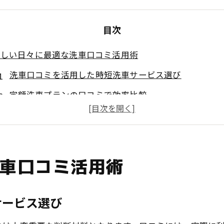
目次
忙しい日々に最適な洗車口コミ活用術
洗車口コミを活用した時短洗車サービス選び
定額洗車プランの口コミで効率比較
洗い放題サービス利用者の実体験口コミ
洗車口コミから分かる忙しい女性の満足度合い
手洗い洗車の口コミと定額制のメリット
車口コミ活用術
定額洗い放題サービス選びのコツと体験談
サブスク洗車の選び方と口コミで見るポイント
サービス選び
洗い放題サービス(サブスク洗車）の評判と実際の満足