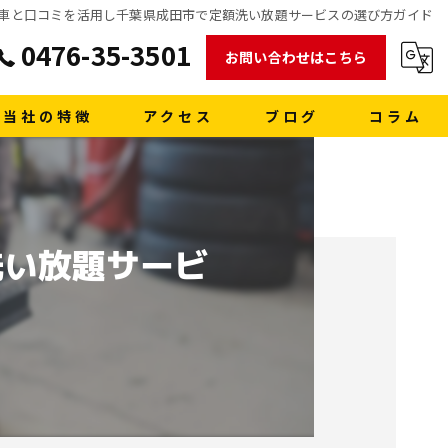
車と口コミを活用し千葉県成田市で定額洗い放題サービスの選び方ガイド
0476-35-3501
お問い合わせはこちら
当社の特徴
アクセス
ブログ
コラム
販売
買取
洗い放題サービ
車検
格安レンタカー
洗車