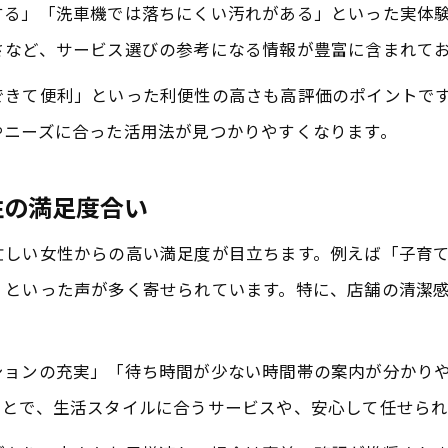
洗い放題利用者が語る洗車口コミの傾向
する」「洗車機では落ちにくい汚れがある」といった実体
千葉県成田市で人気の定額洗車
さなど、サービス選びの参考になる情報が豊富に含まれて
洗車事情と口コミから見る洗い放題の利点
できて便利」といった利便性の高さも高評価のポイントで
利用者目線で調査した洗車・定額サービス
やニーズに合った活用法が見つかりやすくなります。
口コミで知る千葉県成田市の洗車体験談
性の満足度合い
忙しい女性からの高い満足度が目立ちます。例えば「子育
」といった声が多く寄せられています。特に、店舗の清潔
ションの充実」「待ち時間が少ない時間帯の案内が分かり
ことで、生活スタイルに合うサービスや、安心して任せられ