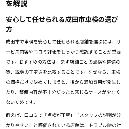
を解説
口コミでわかる成田市車検の安心度チェッ
安心して任せられる成田市車検の選び
ク
方
車検選びに口コミを活かす方法とは
成田市で車検を安心して任せられる店舗を選ぶには、サ
安心できる車検店を口コミで把握するには
ービス内容や口コミ評価をしっかり確認することが重要
成田市でおすすめされる車検
です。おすすめの方法は、まず店舗ごとの点検や整備の
実際の口コミから見た安心車検
質、説明の丁寧さを比較することです。なぜなら、車検
満足度が高い車検はどこか安心視点で考察
の価格だけで決めてしまうと、後から追加費用が発生し
満足度＆安心感で選ぶ成田市車検
たり、整備内容が不十分だったと感じるケースが少なく
口コミが裏付ける安心車検の実態
ないためです。
成田市で高評価の車検サービスの魅力
例えば、口コミで「点検が丁寧」「スタッフの説明が分
安心できる車検は何が違うのか！
かりやすい」と評価されている店舗は、トラブル時の対