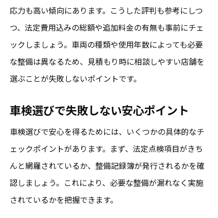
満足度重視の安心車検の選び方
応力も高い傾向にあります。こうした評判も参考にしつ
車検を安心して任せるための成田市内チェック
つ、法定費用込みの総額や追加料金の有無も事前にチェ
法
ックしましょう。車両の種類や使用年数によっても必要
安心車検選びで注目すべきポイント
な整備は異なるため、見積もり時に相談しやすい店舗を
選ぶことが失敗しないポイントです。
成田市で安心車検を見抜く方法
口コミを活かした車検店舗の選び方
車検選びで失敗しない安心ポイント
安心できる車検店か見極める方法
車検選びで安心を得るためには、いくつかの具体的なチ
成田市内で評判の安心車検注目点
ェックポイントがあります。まず、法定点検項目がきち
安心感を重視した成田市の車検選び実践ガイド
んと網羅されているか、整備記録簿が発行されるかを確
安心感で差がつく車検店選びの極意
認しましょう。これにより、必要な整備が漏れなく実施
成田市で安心できる実践車検
されているかを把握できます。
口コミと実績から選ぶ安心車検