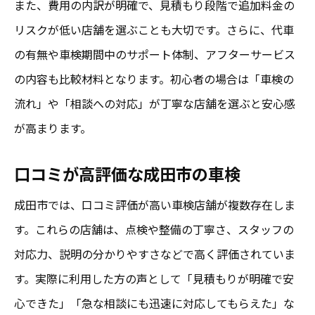
また、費用の内訳が明確で、見積もり段階で追加料金の
おすすめ車検を安心視点で徹底解説
リスクが低い店舗を選ぶことも大切です。さらに、代車
安心重視で選びたい車検
の有無や車検期間中のサポート体制、アフターサービス
納得の品質で選ぶ成田市車検サービスの魅力
の内容も比較材料となります。初心者の場合は「車検の
品質と安心感で選ぶ車検
流れ」や「相談への対応」が丁寧な店舗を選ぶと安心感
が高まります。
口コミが証明する成田市車検の満足度
安心できるサービス内容
口コミが高評価な成田市の車検
おすすめ車検サービスの魅力紹介
成田市では、口コミ評価が高い車検店舗が複数存在しま
成田市で信頼される安心車検の特徴
す。これらの店舗は、点検や整備の丁寧さ、スタッフの
対応力、説明の分かりやすさなどで高く評価されていま
す。実際に利用した方の声として「見積もりが明確で安
心できた」「急な相談にも迅速に対応してもらえた」な