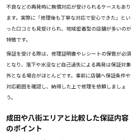
口コミで分かるiPhone画面修理店の選び方
不良などの再発時に無償対応が受けられるケースもあり
のコツ
ます。実際に「修理後も丁寧な対応で安心できた」とい
iPad画面修理の保証内容と成田での実績
った口コミも見受けられ、地域密着型の店舗が多いのが
特徴です。
iPhone画面修理/成田で人気の保証内容を調
査
保証を受ける際は、修理証明書やレシートの保管が必須
保証期間を意識した賢いiPhone画面修理の流れ
となり、落下や水没など自己過失による再発は保証対象
iPhone画面修理の保証期間と依頼前の準備
外となる場合がほとんどです。事前に店舗へ保証条件や
対応範囲を確認し、納得した上で修理を依頼しましょ
成田や富里市でのiPhone画面修理手順を解
う。
説
iPad画面修理も含めた保証期間の確認方法
成田や八街エリアと比較した保証内容
iPhone画面修理/成田で失敗しない修理店選
のポイント
び