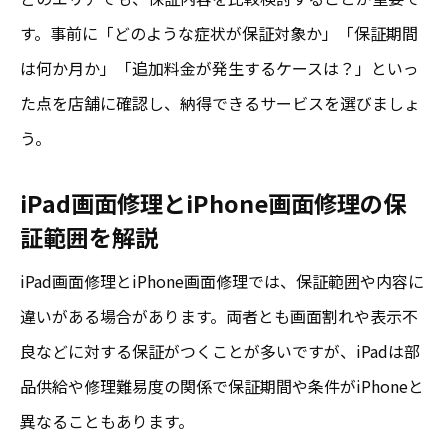
無償交換の条件を満たすための正しい確認方法
す。事前に「どのような症状が保証対象か」「保証期間
iPhone画面修理で無償交換条件を確認する
は何か月か」「追加料金が発生するケースは？」といっ
方法
た点を店舗に確認し、納得できるサービスを選びましょ
保証期間内にiPad画面修理を依頼する際の
う。
注意
iPad画面修理とiPhone画面修理の保
成田エリアでのiPhone画面修理無償交換の
証範囲を解説
実情
口コミから分かるiPhone画面修理の無償事
iPad画面修理とiPhone画面修理では、保証範囲や内容に
例
違いがある場合があります。両者とも画面割れや表示不
良などに対する保証がつくことが多いですが、iPadは部
iPhone画面修理/成田で無償交換を受けるコ
品供給や修理難易度の関係で保証期間や条件がiPhoneと
ツ
異なることもあります。
八街・成田エリアの画面修理対応を徹底解説