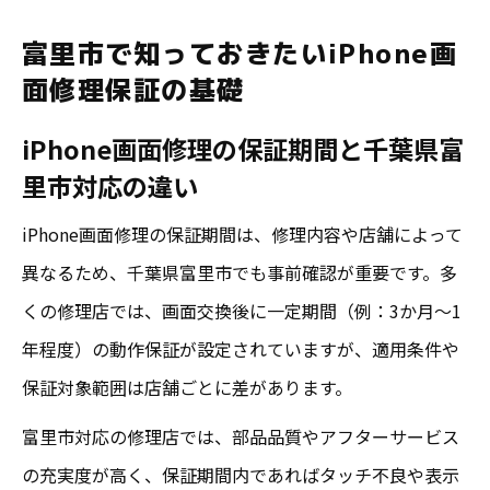
イント
富里市で知っておきたいiPhone画
iPad画面修理とiPhone画面修理の保証範囲
面修理保証の基礎
を解説
口コミから見るiPhone画面修理保証の信頼
iPhone画面修理の保証期間と千葉県富
性
里市対応の違い
iPhone画面修理保証期間の確認手順と注意
iPhone画面修理の保証期間は、修理内容や店舗によって
点
異なるため、千葉県富里市でも事前確認が重要です。多
iPad画面修理や成田対応の口コミ比較と選び方
くの修理店では、画面交換後に一定期間（例：3か月〜1
iPad画面修理とiPhone画面修理の口コミ評
年程度）の動作保証が設定されていますが、適用条件や
価を比較
保証対象範囲は店舗ごとに差があります。
成田エリアのiPhone画面修理対応と保証期
富里市対応の修理店では、部品品質やアフターサービス
間の違い
の充実度が高く、保証期間内であればタッチ不良や表示