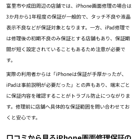
富里市や成田周辺の店舗では、iPhone画面修理の場合は
八街・成田のiPhone画面修理保証サービス
3か月から1年程度の保証が一般的で、タッチ不良や液晶
比較
表示不良などが保証対象となります。一方、iPad修理で
iPad画面修理の保証期間とエリアごとの違
は修理後の初期不良のみ保証とする店舗もあり、保証期
い
間が短く設定されていることもあるため注意が必要で
iPhone画面修理/成田で注目の口コミを紹介
す。
八街周辺のiPhone画面修理店選びのポイン
実際の利用者からは「iPhoneは保証が手厚かったが、
ト
iPadは事前説明が必要だった」との声もあり、端末ごと
成田エリアのiPhone画面修理保証内容を徹
に保証内容を確認することがトラブル防止につながりま
底解説
す。修理前に店舗へ具体的な保証範囲を問い合わせてお
くと安心です。
口コミから見るiPhone画面修理保証の