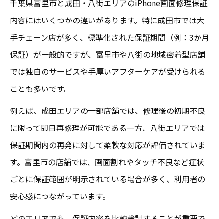
千葉県富里市と成田・八街エリアのiPhone画面修理保証
口コミを活かしたiPhone画面修理の流れの
内容にはいくつかの違いがあります。特に成田市では大
工夫
手チェーン店が多く、標準化された保証期間（例：3か月
画面割れ時の保証条件と修理依頼の実践ポイン
保証）が一般的ですが、富里市や八街の地域密着型店舗
ト
では独自のサービスや手厚いアフターケアが受けられる
iPhone画面修理の保証条件と対応範囲を解
ことも多いです。
説
例えば、成田エリアの一部店舗では、修理後の初期不良
iPad画面修理を依頼する際の保証確認ポイ
に限って即日再修理が可能である一方、八街エリアでは
ント
保証期間内の再発に対して柔軟な対応が評価されていま
成田や八街でのiPhone画面修理保証の違い
す。富里市の店舗では、画面割れやタッチ不良など症状
口コミに学ぶiPhone画面修理依頼時の注意
ごとに保証範囲が明示されている場合が多く、利用者の
点
安心感につながっています。
iPhone画面修理保証期間中の修理依頼手順
どのエリアでも、保証内容を比較検討することが重要で