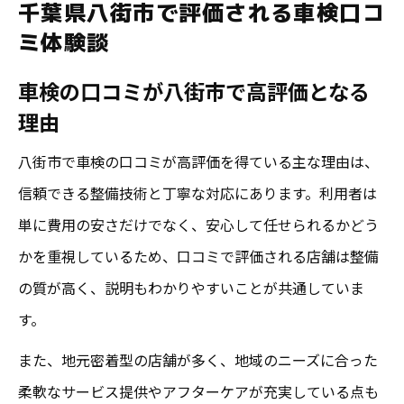
千葉県八街市で評価される車検口コ
口コミ満足度と八街市車検の信頼性を徹底
ミ体験談
解説
車検の口コミが八街市で高評価となる
車検選びで八街市住民が重視する口コミポ
理由
イント
安い費用で満足度を高める成田の車検選び術
八街市で車検の口コミが高評価を得ている主な理由は、
成田で安い車検を選ぶ際の口コミ活用術
信頼できる整備技術と丁寧な対応にあります。利用者は
口コミ評価で見る成田車検費用の満足ポイ
単に費用の安さだけでなく、安心して任せられるかどう
ント
かを重視しているため、口コミで評価される店舗は整備
の質が高く、説明もわかりやすいことが共通していま
車検の安さと満足度を両立する成田エリア
す。
の選び方
成田の車検口コミが示すコストパフォーマ
また、地元密着型の店舗が多く、地域のニーズに合った
ンスの秘訣
柔軟なサービス提供やアフターケアが充実している点も