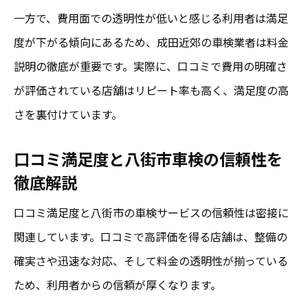
成田エリア車検が口コミで満足度が高いワ
一方で、費用面での透明性が低いと感じる利用者は満足
ケ
度が下がる傾向にあるため、成田近郊の車検業者は料金
説明の徹底が重要です。実際に、口コミで費用の明確さ
口コミに見る成田車検の安さとサービスの
が評価されている店舗はリピート率も高く、満足度の高
特徴
さを裏付けています。
成田車検の口コミ満足度を裏付けるポイン
ト
口コミ満足度と八街市車検の信頼性を
安いだけじゃない成田の車検口コミ評価を
徹底解説
探る
口コミ満足度と八街市の車検サービスの信頼性は密接に
八街市と比較した成田周辺車検の口コミ傾
関連しています。口コミで高評価を得る店舗は、整備の
向
確実さや迅速な対応、そして料金の透明性が揃っている
車検費用を抑えたい人に八街市の最新事情
ため、利用者からの信頼が厚くなります。
八街市の安い車検費用は口コミで判別でき