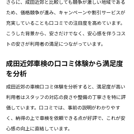
さらに、成田近郊と比較しても競争が激しい地域である
納得できる車検を探すコツは口コミ活用にあり
ため、価格競争が進み、キャンペーンや割引サービスが
車検の口コミを活かして納得できる業者選
充実していることも口コミでの注目度を高めています。
び
こうした背景から、安さだけでなく、安心感を伴うコス
安い費用だけで選ばない口コミ重視の車検
トの安さが利用者の満足につながっています。
選定術
成田近郊車検の口コミ体験から満足度
成田と八街市の口コミ満足度を比較検討す
を分析
る方法
口コミで分かる成田周辺の車検サービスの
成田近郊の車検口コミ体験を分析すると、満足度が高い
良し悪し
利用者はスタッフの対応の良さや整備の丁寧さを特に評
満足度アップに繋がる口コミ情報の見極め
価しています。口コミでは、事前の説明がわかりやす
方
く、納得の上で車検を依頼できる点が好評で、これが安
心感の向上に直結しています。
成田エリアで車検満足度が高い理由を徹底解説