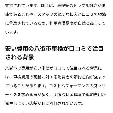
支持されています。例えば、車検後のトラブル対応が迅
口コミで分かる成田車検の安い店舗選びの
速であることや、スタッフの親切な接客が口コミで頻繁
注意点
に言及されているため、利用者満足度が自然と高まって
口コミ重視なら八街周辺の車検サービスが最適
います。
八街周辺車検サービスの口コミが高評価な
理由
安い費用の八街市車検が口コミで注目
口コミで選ぶ八街の安い車検店舗のポイン
される背景
ト
八街市で費用が安い車検が口コミで注目される背景に
成田エリアと八街市の口コミ満足度を徹底
は、車検費用の高騰に対する消費者の節約志向が強まっ
比較
ていることがあります。コストパフォーマンスの良いサ
八街で車検口コミを活用した賢い選択方法
ービスを求める声が多く、明確な料金体系で追加費用が
車検費用と対応力で八街サービスが口コミ
発生しにくい店舗が特に評価されています。
支持される理由