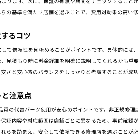
高まります。次に、保証の有無や期間をチェックすること
安心して依頼できる安価な修理サービス
れらの基準を満たす店舗を選ぶことで、費用対効果の高い
iPhone/iPad修理の料金相場を知るメリット
旭市で安く安心な修理店の探し方を解説
立するコツ
スマホ画面割れ修理で後悔しない店舗選び
にして信頼性を見極めることがポイントです。具体的には
画面割れ修理を旭市で安心して任せるコツ
た、見積もり時に料金詳細を明確に説明してくれるかも重
iPhone画面割れ修理の安心対応店の選び方
、安さと安心感のバランスをしっかりと考慮することが成
データ保護重視の修理依頼で安心を確保
ントと注意点
パソコン修理も可能な店舗のサービス特徴
安いだけじゃない信頼感のある修理方法
たは高品質の代替パーツ使用が安心のポイントです。非正規修
iPhone/iPad修理で保証内容を確認する重要性
の保証内容や対応範囲は店舗ごとに異なるため、事前確認
旭市で安心して任せられる修理店の探し方
これらを踏まえ、安心して依頼できる修理店を選ぶことが