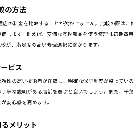
iPhone修理の即日対応で得られる安心感とは
比較の方法
安い修理でも即日対応が選ばれる理由を解説
の修理店の料金を比較することが欠かせません。比較の際は
iPad修理も即日対応可能な店舗の特徴紹介
評価します。例えば、安価な互換部品を使う修理は初期費
旭市でスピード修理を希望する方へのポイント
比較が、満足度の高い修理選択に繋がります。
iPhone/iPad修理の即日完了がもたらす利点
忙しい人に最適な即日修理サービスの魅力
サービス
修理後も安心できる保証やアフターケアの重要性
信頼性の高い技術者が在籍し、明確な保証制度が整ってい
iPhone修理後の保証内容を重視する理由解説
の丁寧な説明がある店舗を選ぶと良いでしょう。また、千
安い修理サービスでもアフターケアは重要
スが安心感を高めます。
修理後に安心できる店舗の保証体制とは
iPad修理で保証や再修理対応を確認する方法
を知るメリット
旭市で安心修理を選ぶ際のアフターサポート