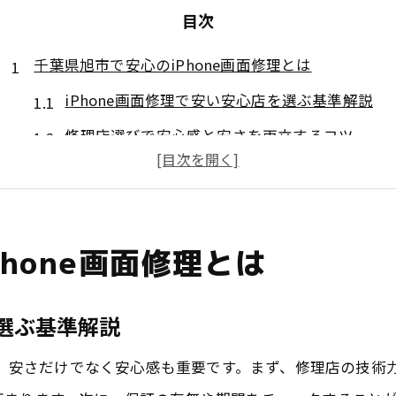
目次
千葉県旭市で安心のiPhone画面修理とは
iPhone画面修理で安い安心店を選ぶ基準解説
修理店選びで安心感と安さを両立するコツ
iPhone/iPad修理の安心ポイントと注意点
画面割れ時に役立つ千葉県旭市の修理事情
データそのまま修理できる店舗の見極め方
hone画面修理とは
信頼できる安いiPhone修理店の特徴まとめ
iPhone修理を安く済ませたい方必見の選び方
を選ぶ基準解説
安いiPhone修理店を見極めるポイント紹介
際は、安さだけでなく安心感も重要です。まず、修理店の技
iPhone修理で後悔しない費用比較の方法