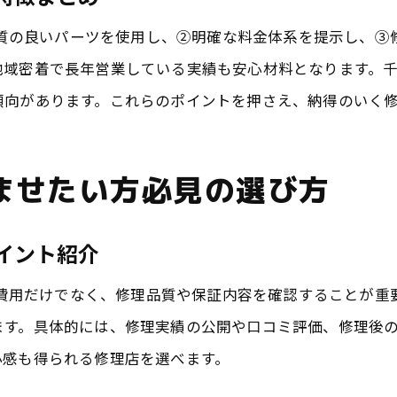
データ保護と安い修理を両立する工夫とは
①品質の良いパーツを使用し、②明確な料金体系を提示し、
iPhone/iPad修理の安さと品質を見極める方法
地域密着で長年営業している実績も安心材料となります。
旭市でおすすめの安心安価な修理方法とは
傾向があります。これらのポイントを押さえ、納得のいく
データそのまま修理にこだわる理由を解説
データそのまま修理が安心な理由を詳しく解説
済ませたい方必見の選び方
iPhone修理でデータ保護を重視するポイント
安い安心な店舗のデータ対応サービスとは
ポイント紹介
iPad修理でもデータ消失を防ぐ修理方法
千葉県旭市でデータ残し修理できる店舗選び
修理費用だけでなく、修理品質や保証内容を確認することが
ます。具体的には、修理実績の公開や口コミ評価、修理後
iPhone/iPad修理でトラブルを避けるために
心感も得られる修理店を選べます。
即日対応が可能な修理を選ぶメリットとは