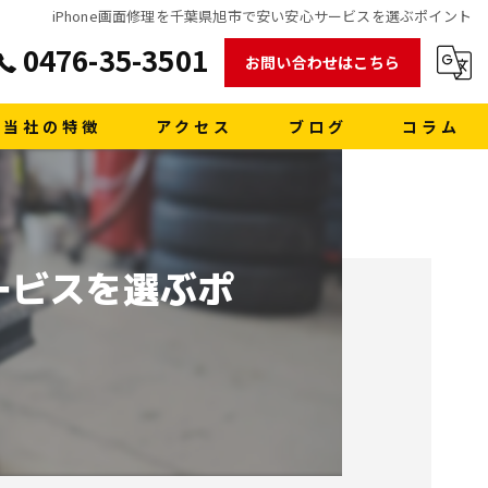
iPhone画面修理を千葉県旭市で安い安心サービスを選ぶポイント
0476-35-3501
お問い合わせはこちら
当社の特徴
アクセス
ブログ
コラム
販売
買取
ービスを選ぶポ
車検
格安レンタカー
洗車