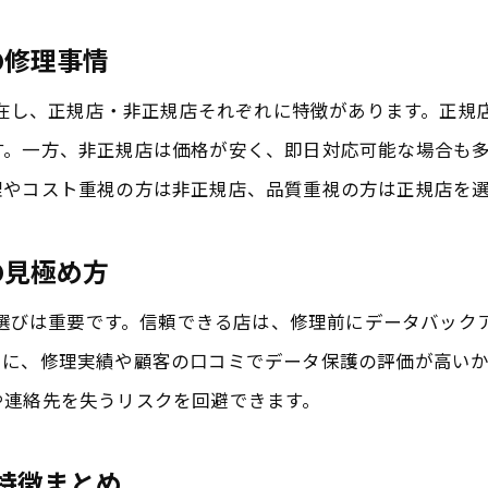
iPad修理も対応できる旭市のサービス事情
の修理事情
iPhone/iPad修理両対応の店舗選びの基準
安いiPad修理サービスが選ばれる理由とは
存在し、正規店・非正規店それぞれに特徴があります。正規店
す。一方、非正規店は価格が安く、即日対応可能な場合も
安心のiPad修理店を見極めるポイント紹介
理やコスト重視の方は非正規店、品質重視の方は正規店を
旭市でiPadも修理できる店舗の特徴解説
データそのまま修理可能なiPad対応店舗
の見極め方
iPhoneとiPad修理の違いと安心ポイント
店舗選びは重要です。信頼できる店は、修理前にデータバッ
安心と安さを両立する修理方法のポイント
らに、修理実績や顧客の口コミでデータ保護の評価が高い
安いだけじゃない安心修理の選び方を伝授
や連絡先を失うリスクを回避できます。
iPhone修理でコスパ重視の方法を徹底解説
急な画面割れにも安心して依頼できる店舗
の特徴まとめ