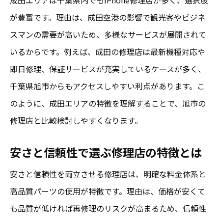
成田周辺の修理技術と料金比較のコツ
が豊富です。理由は、成田空港の影響で観光客やビジネ
修理保証がある店舗の特徴と安心感
スマンの需要が高いため、多様なサービスが展開されて
納得できる修理料金の見極めポイント
いるからです。例えば、成田の修理店は最新機種対応や
iPhoneバッテリー交換で失敗しない選び方
即日修理、保証サービスが充実しているケースが多く、
iPhone バッテリー交換 千葉県で選ぶ基準
千葉県旭市からもアクセスしやすい利点があります。こ
バッテリー交換の口コミを活かす方法
のように、成田エリアの特徴を理解することで、旭市の
旭市で安心できるバッテリー交換の秘訣
修理店と比較検討しやすくなります。
成田エリアのバッテリー交換事情比較
安さと信頼性で選ぶ修理店の特徴とは
バッテリー交換時の注意点と費用感
安さと信頼性を両立させる修理店は、明確な料金体系と
失敗しないiPhone修理店の見つけ方
高品質パーツの使用が特徴です。理由は、価格が安くて
口コミから学ぶ旭市で信頼される修理ポイント
も品質が低ければ再修理のリスクが高まるため、信頼性
iPhone修理 口コミが示す信頼の証拠