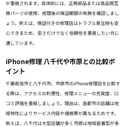
が重視されます。具体的には、正規部品または高品質互
旭市の修理店で高評価を得る理由とは
換パーツの使用、修理後の保証期間の有無を確認しまし
成田と比較した旭市修理店の強み
ょう。例えば、保証付きの修理店はトラブル発生時も安
口コミ活用で信頼できる店舗を見抜く
心できるため、安さだけでなく信頼性を重視したい方に
実際の修理体験談に学ぶ選び方のコツ
適しています。
iPhone修理 千葉で選ばれる店舗の特徴
iPhone修理 八千代や市原との比較ポ
イント
千葉県旭市と八千代市、市原市のiPhone修理店を比較す
る際は、アクセスの利便性、修理メニューの充実度、口
コミ評価を重視しましょう。理由は、各都市の店舗は地
域特性によりサービス内容や価格帯が異なるためです。
例えば、八千代は大型店舗が多く市原は地域密着型が多