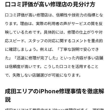
口コミ評価が高い修理店の見分け方
即日修理を希望するなら知っておきたい注意点
口コミ評価が高い修理店は、信頼性や技術力の指標とな
iPhone修理即日対応の可否と注意事項
ります。理由は、実際の利用者の声がサービスの質を反
口コミで見る即日修理店の対応力比較
映しているためです。具体的には、修理の仕上がりや対
旭市で即日修理が可能な店舗の探し方
応スピード、スタッフの対応に関するコメントを重点的
即日修理時のよくあるトラブルと対策
に確認しましょう。例えば、「丁寧な説明で安心でき
成田のiPhone修理 即日サービスの実態
た」「迅速に修理が完了した」といった内容が多い店舗
即日修理希望時の事前確認ポイント
は信頼度が高いです。こうした口コミを活用すること
修理料金と技術力のバランスを見極める方法
で、失敗しない店舗選びが可能になります。
iPhone修理料金と技術力の関係を知る
成田エリアのiPhone修理事情を徹底解
口コミ評価でわかる技術力の高い店舗
説
旭市でコスパが良い修理店の選び方
成田エリアは千葉県内でもiPhone修理店が多く、選択肢