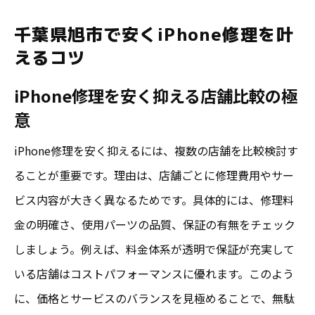
安さと信頼性で選ぶ修理店の特徴とは
千葉県旭市で安くiPhone修理を叶
iPhone修理 八千代や市原との比較ポイント
えるコツ
iPhone修理を選ぶ際の口コミ活用方法
iPhone修理を安く抑える店舗比較の極
iPhone修理の口コミを信頼する判断基準
意
口コミからわかる旭市の修理店の実力
iPhone修理を安く抑えるには、複数の店舗を比較検討す
iPhone 修理 口コミの正しい読み解き方
ることが重要です。理由は、店舗ごとに修理費用やサー
成田の修理店口コミと旭市の違いを比較
ビス内容が大きく異なるためです。具体的には、修理料
信頼できる口コミ情報の見分け方
金の明確さ、使用パーツの品質、保証の有無をチェック
口コミ活用で失敗しない修理店選びのコツ
しましょう。例えば、料金体系が透明で保証が充実して
データも安心な千葉県旭市の修理選び
いる店舗はコストパフォーマンスに優れます。このよう
iPhone修理時のデータ安全対策とは
に、価格とサービスのバランスを見極めることで、無駄