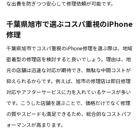
旭市で安心できるiPhone修理店の選び方
な出費を防ぎつつ安心して修理依頼が可能です。
成田エリアの修理で大切なデータ保護
千葉県旭市で選ぶコスパ重視のiPhone
口コミで選ぶデータ保護重視の修理店
修理
iPhone修理を安全に依頼するポイント
千葉県旭市でコスパ重視のiPhone修理を選ぶ際は、地域
データ移行サポートが充実した店舗を探す
密着型の修理店を検討すると良いでしょう。理由は、地
スマホ画面割れを安く直すための比較術
元の店舗は迅速な対応が期待でき、無駄な中間コストが
iPhone 画面修理の安い店舗を探すコツ
抑えられるからです。例えば、旭市の修理店は即日修理
口コミでわかるスマホ画面割れ修理の質
対応やアフターサービスに力を入れているケースが多い
千葉県内で画面修理が得意な修理店比較
です。こうした店舗を選ぶことで、価格だけでなく修理
成田と旭市のスマホ修理料金を徹底比較
の質やスピードも満足できるため、総合的なコストパフ
画面割れ修理で後悔しないための注意点
ォーマンスが高まります。
安さと技術力で選ぶ画面修理サービス