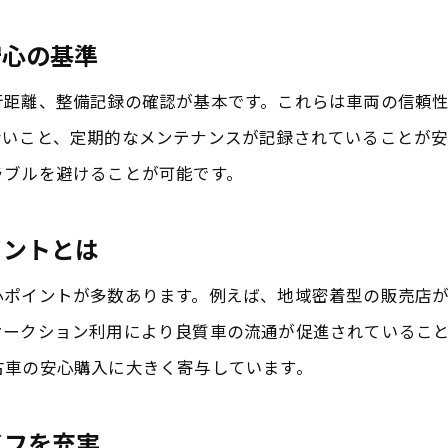
中古車購入における成田市ならではの安心感とは
安心の基準
成田市独自の安心サービスと中古車購入の魅力
安心して中古車を選べる成田市の理由を解説
行距離、整備記録の確認が基本です。これらは車両の信頼
ないこと、定期的なメンテナンスが記録されていることが安
お買い得と安心を両立する成田市の特徴
ラブルを避けることが可能です。
地域特性を活かした安心の中古車選び術
中古車購入時に感じる成田市の安心サポート
イントとは
安心感を重視する成田市の中古車購入体験
心ポイントが多数あります。例えば、地域密着型の販売店
中古車選びで失敗しないための成田市のポイント
オークション利用により良質車の流通が促進されているこ
安心できる中古車選びの失敗回避ポイント
古車の安心購入に大きく寄与しています。
成田市でお買い得中古車を賢く選ぶ秘訣
オートオークション利用時の安心ポイントを紹介
イフを充実