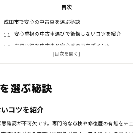
目次
成田市で安心の中古車を選ぶ秘訣
安心重視の中古車選びで後悔しないコツを紹介
お買い得な中古車と安心感の両立ポイント
オートオークション活用による安心確保の工夫
中古車購入時に知っておきたい安心の基準
成田市ならではの中古車安心ポイントとは
を選ぶ秘訣
安心できる中古車選びでカーライフを充実
お買い得な中古車を成田市で手に入れる方法
ないコツを紹介
お買い得な中古車情報を手に入れる安心の方法
状態確認が不可欠です。専門的な点検や修復歴の有無をチ
成田市で安心して選ぶ中古車探しの流れ