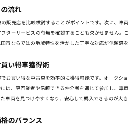
オートオークションが実現する安心カーライフの秘
しの流れ
成田市で安心感を得るオートオークション活用法
数の販売店を比較検討することがポイントです。次に、車
お買い得な中古車と安心のカーライフづくり
アフターサービスの有無を確認することも欠かせません。
オークション利用で叶える安心の乗り換え体験
成田市ならではの地域特性を活かした丁寧な対応が信頼感
成田市で安心して楽しむ中古車カーライフ
安心とお買い得を両立する成田市のカーライフ術
お買い得車獲得術
成田市の中古車購入で安心を得るためのチェック事項
市でお買い得な中古車を効率的に獲得可能です。オークシ
中古車購入前に知っておきたい安心のチェック項目
的には、専門業者や信頼できる仲介者を通じて参加し、車
お買い得中古車を安心して選ぶための注意点
れた車両を見つけやすくなり、安心して購入できるのが大き
オートオークション利用時の安心確認ポイント
安心できる中古車購入のための成田市流チェック法
価格のバランス
失敗しない中古車選びのための安心事項まとめ