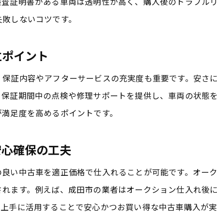
検査証明書がある車両は透明性が高く、購入後のトラブル
オートオークションを活用したお買い得車獲得術
失敗しないコツです。
中古車選びで重視したい安心と価格のバランス
安心できる中古車購入のための店舗活用法
立ポイント
成田市で賢くお買い得中古車を見つけるコツ
く保証内容やアフターサービスの充実度も重要です。安さ
オートオークション活用で見つける安心の理由
、保証期間中の点検や修理サポートを提供し、車両の状態
オートオークションが中古車の安心を支える仕組み
が満足度を高めるポイントです。
安心感を実現するオートオークション活用の流れ
安心確保の工夫
お買い得な中古車をオークションで選ぶ安心ポイン
成田市で安心してオークションを利用する方法
の良い中古車を適正価格で仕入れることが可能です。オー
オートオークションのメリットと安心の理由
されます。例えば、成田市の業者はオークション仕入れ後
安心できる中古車を見極めるオークション活用術
を上手に活用することで安心かつお買い得な中古車購入が実