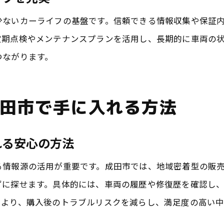
中古車購入時に重視したい成田市の安心基準
少ないカーライフの基盤です。信頼できる情報収集や保証
安心感を確保する中古車選びの具体策
定期点検やメンテナンスプランを活用し、長期的に車両の
成田市の中古車選びで押さえるべきポイント
つながります。
安心して乗れる中古車を成田市で探すなら
安心して乗れる中古車探しの基本ポイント
田市で手に入れる方法
オートオークション活用で安心を手に入れる方法
成田市でお買い得中古車に出会うための工夫
れる安心の方法
中古車の安心感を高める選び方のコツ
成田市で安心して乗れる中古車選びの流れ
る情報源の活用が重要です。成田市では、地域密着型の販
ずに探せます。具体的には、車両の履歴や修復歴を確認し
安心感が続く中古車選びの成田市流ポイント
により、購入後のトラブルリスクを減らし、満足度の高い中
オートオークションが叶える成田市の安心カーライフ