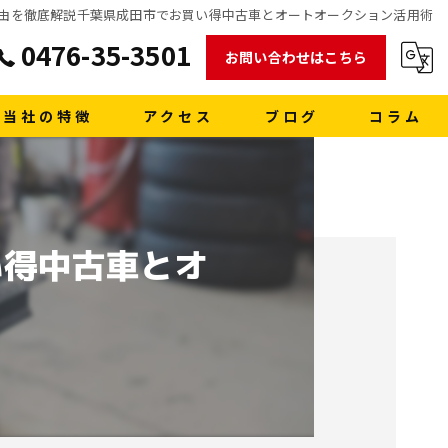
由を徹底解説千葉県成田市でお買い得中古車とオートオークション活用術
0476-35-3501
お問い合わせはこちら
当社の特徴
アクセス
ブログ
コラム
販売
買取
い得中古車とオ
車検
格安レンタカー
洗車