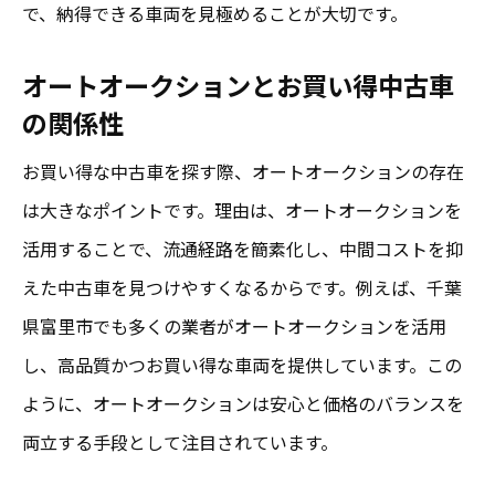
で、納得できる車両を見極めることが大切です。
法
保証やアフターサポートも安心のお買い得
オートオークションとお買い得中古車
選び
の関係性
次に役立つオートオークション活用法
お買い得な中古車を探す際、オートオークションの存在
オートオークション活用で安心な中古車探し
は大きなポイントです。理由は、オートオークションを
オートオークションで安心中古車を手に入
活用することで、流通経路を簡素化し、中間コストを抑
れる方法
えた中古車を見つけやすくなるからです。例えば、千葉
お買い得中古車はオートオークションが狙
県富里市でも多くの業者がオートオークションを活用
い目
し、高品質かつお買い得な車両を提供しています。この
失敗しないためのオークション参加ポイン
ように、オートオークションは安心と価格のバランスを
ト
両立する手段として注目されています。
安心して利用できるオークションの選び方