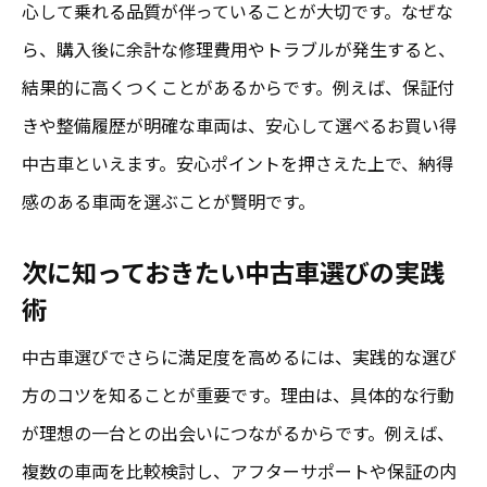
お買い得中古車で後悔しない選び方の工夫
心して乗れる品質が伴っていることが大切です。なぜな
ら、購入後に余計な修理費用やトラブルが発生すると、
オートオークションで安心取引する秘訣
結果的に高くつくことがあるからです。例えば、保証付
中古車購入前の安心チェックリスト解説
きや整備履歴が明確な車両は、安心して選べるお買い得
購入後も安心できるメンテナンス方法
中古車といえます。安心ポイントを押さえた上で、納得
次に知っておくべき選び方の極意
感のある車両を選ぶことが賢明です。
お得な中古車選びとオートオークション活用術
お買い得中古車を効率よく見つける活用術
次に知っておきたい中古車選びの実践
術
オートオークションの安心参加ポイント
中古車選びで気を付けたい安心の条件
中古車選びでさらに満足度を高めるには、実践的な選び
お買い得中古車を逃さない情報収集術
方のコツを知ることが重要です。理由は、具体的な行動
オートオークション利用時の安心ガイド
が理想の一台との出会いにつながるからです。例えば、
複数の車両を比較検討し、アフターサポートや保証の内
次は富里市周辺での探し方を紹介