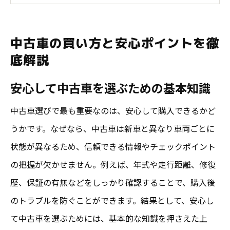
信頼できる中古車選びの安心ポイント解説
中古車の買い方で失敗しない安心の流れ
中古車の買い方と安心ポイントを徹
お買い得中古車を見極める安心ポイント
底解説
次に知っておきたい中古車選びの実践術
安心して中古車を選ぶための基本知識
お買い得な中古車を選ぶための実践的なコツ
お買い得中古車を見抜くための安心チェッ
中古車選びで最も重要なのは、安心して購入できるかど
ク法
うかです。なぜなら、中古車は新車と異なり車両ごとに
状態が異なるため、信頼できる情報やチェックポイント
年式や走行距離で選ぶ安心中古車のポイン
の把握が欠かせません。例えば、年式や走行距離、修復
ト
歴、保証の有無などをしっかり確認することで、購入後
口コミも活用！失敗しないお買い得中古車
のトラブルを防ぐことができます。結果として、安心し
選び
て中古車を選ぶためには、基本的な知識を押さえた上
オートオークションでお買い得車を探す方