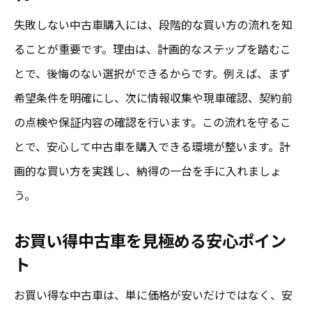
次は千葉県全体での選び方を解説
失敗しない中古車購入には、段階的な買い方の流れを知
千葉県で安心して中古車を選ぶ方法まとめ
ることが重要です。理由は、計画的なステップを踏むこ
とで、後悔のない選択ができるからです。例えば、まず
千葉県で安心できる中古車の選び方まとめ
希望条件を明確にし、次に情報収集や現車確認、契約前
お買い得中古車の選定ポイントを再確認
の点検や保証内容の確認を行います。この流れを守るこ
オートオークション利用で安心感を高める
とで、安心して中古車を購入できる環境が整います。計
方法
画的な買い方を実践し、納得の一台を手に入れましょ
中古車購入後の安心サポートについて
う。
千葉県全域でお買い得中古車を探すコツ
次に役立つ購入後の安心ガイド
お買い得中古車を見極める安心ポイン
ト
中古車購入で後悔しないための安心ガイド
安心して中古車購入するための完全ガイド
お買い得な中古車は、単に価格が安いだけではなく、安