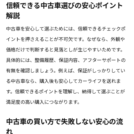
信頼できる中古車選びの安心ポイント
中古車の相場を知りお買い得を見極めるコ
解説
ツ
中古車を安心して選ぶためには、信頼できるチェックポ
次に押さえたい購入時の注意点
イントを押さえることが不可欠です。なぜなら、外観や
富里市で中古車購入時に重視すべきポイント
価格だけで判断すると見落としが生じやすいためです。
お買い得中古車を富里市で選ぶ安心のポイ
具体的には、整備履歴、保証内容、アフターサポートの
ント
有無を確認しましょう。例えば、保証がしっかりしてい
地域密着店で安心できる中古車の買い方
る中古車なら、購入後も安心してカーライフを送れま
富里市でオートオークションを使うメリッ
す。信頼できるポイントを理解し、納得して選ぶことが
ト
満足度の高い購入につながります。
中古車購入時の保証制度とアフターケアの
中古車の買い方で失敗しない安心の流
重要性
れ
お買い得中古車を安心して選ぶための条件