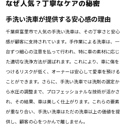
なぜ人気？丁寧なケアの秘密
お客様のニーズに応える柔軟なサービス
手洗い洗車が提供する安心感の理由
評価が高い富里市の手洗い洗車店の共通点
丁寧さが光る！千葉県富里市の手洗い洗車の魅
千葉県富里市で人気の手洗い洗車は、その丁寧さと安心
力
感が顧客に支持されています。手作業による洗車は、一
富里市の手洗い洗車が選ばれる理由
台ずつ細心の注意を払って行われ、特に車の素材に応じ
た適切な洗浄方法が選ばれます。これにより、車に傷を
手洗い洗車の魅力的な仕上がりとは
つけるリスクが低く、オーナーは安心して愛車を預ける
専門家が手掛ける安心の洗車プロセス
ことができます。さらに、手洗い洗車では洗剤の選定か
富里市で最高の洗車体験を提供するために
ら水圧の調整まで、プロフェッショナルな技術が活かさ
お客様の期待を超えるサービス
れ、その結果、車は美しく仕上がります。これらの要素
手洗い洗車における地域住民の声
が重なり合い、手洗い洗車はただの洗車以上の価値を提
安心と安さを両立！富里市の手洗い洗車の選び
供し、顧客の心をつかんで離しません。
方