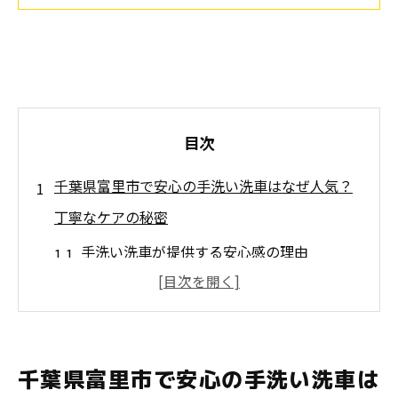
目次
千葉県富里市で安心の手洗い洗車はなぜ人気？
丁寧なケアの秘密
手洗い洗車が提供する安心感の理由
富里市の洗車技術における丁寧さの秘訣
プロフェッショナルによる細部まで行き届
いたケア
千葉県富里市で安心の手洗い洗車は
手洗い洗車が車の価値を守る理由