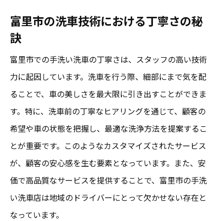
富里市の洗車技術における丁寧さの秘
コストパフォーマンスに優れた手洗い洗車
訣
の特徴
富里市で信頼できる洗車店の選び方
富里市での手洗い洗車の丁寧さは、スタッフの高い技術
予算内で最良のサービスを受ける方法
力に起因しています。洗車を行う際、細部にまで気を配
ることで、車の美しさを最大限に引き出すことができま
安さと品質を両立する洗車店の見極め方
す。特に、洗車前の丁寧なヒアリングを通じて、顧客の
富里市で実現する安心価格の秘密
希望や車の状態を把握し、最適な洗浄方法を提案するこ
お得に利用できる手洗い洗車のクーポン情
とが重要です。このようなカスタマイズされたサービス
報
が、顧客の安心感を生む要素となっています。また、安
手洗い洗車のプロが語る！富里市での成功の理
価で高品質なサービスを提供することで、富里市の手洗
由
い洗車店は地域のドライバーにとって欠かせない存在と
洗車業界の専門家が語る成功の秘訣
なっています。