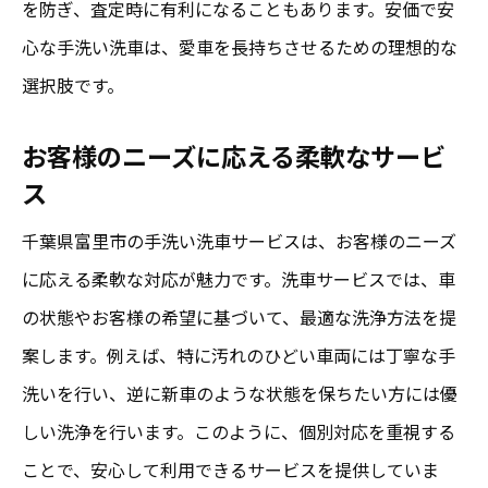
を防ぎ、査定時に有利になることもあります。安価で安
富里市の洗車店が誇る高い技術力
心な手洗い洗車は、愛車を長持ちさせるための理想的な
お客様の満足度を追求するサービス
選択肢です。
手洗い洗車が生み出す確かな違い
お客様のニーズに応える柔軟なサービ
車の隅々まで行き届いたケア
ス
長年の経験が生む高品質な仕上がり
千葉県富里市の手洗い洗車サービスは、お客様のニーズ
富里市で人気の手洗い洗車が提供する安心と安
に応える柔軟な対応が魅力です。洗車サービスでは、車
さのバランス
の状態やお客様の希望に基づいて、最適な洗浄方法を提
富里市で求められる洗車サービスの条件
案します。例えば、特に汚れのひどい車両には丁寧な手
安心感と価格の両立を実現する理由
洗いを行い、逆に新車のような状態を保ちたい方には優
高品質なサービスを手頃価格で提供
しい洗浄を行います。このように、個別対応を重視する
お客様に選ばれる富里市の優良洗車店
ことで、安心して利用できるサービスを提供していま