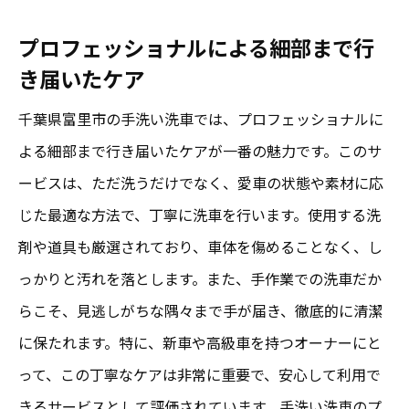
富里市の洗車店が支持される理由
プロが選ぶ手洗い洗車のポイント
プロフェッショナルによる細部まで行
き届いたケア
地域に根付いた信頼のサービス
顧客満足度を高める工夫とは
千葉県富里市の手洗い洗車では、プロフェッショナルに
手洗い洗車で築かれる長期的な信頼関係
よる細部まで行き届いたケアが一番の魅力です。このサ
ービスは、ただ洗うだけでなく、愛車の状態や素材に応
千葉県富里市で安い手洗い洗車を探す方法
じた最適な方法で、丁寧に洗車を行います。使用する洗
リーズナブルな手洗い洗車店の探し方
剤や道具も厳選されており、車体を傷めることなく、し
富里市でお得に洗車を利用するためのポイ
っかりと汚れを落とします。また、手作業での洗車だか
ント
らこそ、見逃しがちな隅々まで手が届き、徹底的に清潔
価格競争が生むメリットとデメリット
に保たれます。特に、新車や高級車を持つオーナーにと
予算に応じた手洗い洗車の選択肢
って、この丁寧なケアは非常に重要で、安心して利用で
地元で人気の安価な洗車店紹介
きるサービスとして評価されています。手洗い洗車のプ