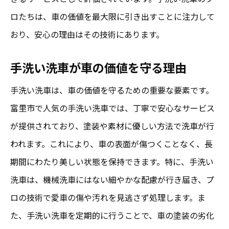
コストを抑えるための洗車プラン
ロたちは、車の価値を最大限に引き出すことに注力して
車を大切にするあなたに！富里市の手洗い洗車
おり、安心の理由はその技術にあります。
が選ばれる理由
手洗い洗車が車の価値を守る理由
車愛好家が選ぶ手洗い洗車の魅力
富里市で愛車を美しく保つ秘訣
手洗い洗車は、車の価値を守るための重要な要素です。
富里市で人気の手洗い洗車では、丁寧で安心なサービス
大切な車を守るための洗車法
が提供されており、塗装や素材に優しい方法で洗車が行
手洗い洗車で実現する愛車の長寿命化
われます。これにより、車の表面が傷つくことなく、長
富里市の洗車店が提供する安心感
期間にわたり美しい状態を保持できます。特に、手洗い
車を大事にする方へのおすすめポイント
洗車は、機械洗車にはない細やかな配慮が行き届き、プ
細部まで丁寧に！富里市での手洗い洗車が支持
ロの技術で愛車の傷や汚れを見逃さず処理します。ま
されるわけ
た、手洗い洗車を定期的に行うことで、車の塗装の劣化
手洗い洗車に見る職人技