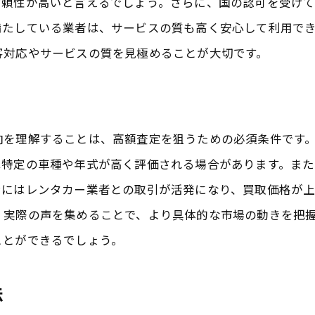
信頼性が高いと言えるでしょう。さらに、国の認可を受け
実際の買取事例から学ぶ成功法
満たしている業者は、サービスの質も高く安心して利用で
査定額を最大化するためのヒント
客対応やサービスの質を見極めることが大切です。
口コミを活用した交渉術の実践
リアルな口コミで見抜く香取市の高額買取業者
口コミを通じた実際の業者評価
向を理解することは、高額査定を狙うための必須条件です
高額買取を実現する業者の特徴
は特定の車種や年式が高く評価される場合があります。ま
ンにはレンタカー業者との取引が活発になり、買取価格が
口コミが示す業者選びのヒント
、実際の声を集めることで、より具体的な市場の動きを把
リアルな声を元に業者を選ぶ
ことができるでしょう。
口コミ分析から見る買取相場
高評価を得るための準備と対策
法
車買取で損をしないための成田エリア口コミ分析