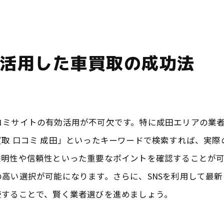
成田エリアの市場動向を押さえる
口コミを基にした業者評価の方法
現地の利用者からの実体験を参考に
活用した車買取の成功法
高評価業者の選び方とその理由
業者訪問前に知っておくべき注意点
香取市での高額買取のための準備と業者選び
コミサイトの有効活用が不可欠です。特に成田エリアの業
高額買取を狙う車の整備ポイント
取 口コミ 成田」といったキーワードで検索すれば、実
業者を選ぶ際の重要な基準
透明性や信頼性といった重要なポイントを確認することが
市場動向を活かした価格交渉術
高い選択が可能になります。さらに、SNSを利用して最
口コミを活用した業者選びのコツ
使することで、賢く業者選びを進めましょう。
査定前の準備で避けるべきミス
高額買取を実現するための具体策