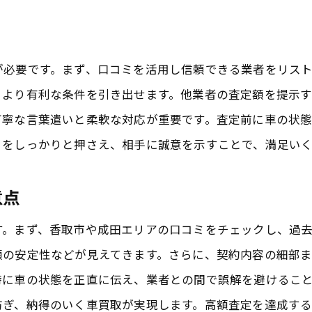
業者が求める車の状態を知る
買取アップに繋がる具体的なステップ
査定額アップに必要な成田の口コミ活用法
が必要です。まず、口コミを活用し信頼できる業者をリス
口コミを活用した査定額アップの秘訣
、より有利な条件を引き出せます。他業者の査定額を提示
丁寧な言葉遣いと柔軟な対応が重要です。査定前に車の状
成田エリアでの高評価業者の特徴
トをしっかりと押さえ、相手に誠意を示すことで、満足い
口コミから得る具体的な買取交渉術
実際の口コミに基づいた成功体験談
意点
査定前の準備で知っておくべきこと
す。まず、香取市や成田エリアの口コミをチェックし、過
口コミ分析による買取価格の向上法
額の安定性などが見えてきます。さらに、契約内容の細部
成田エリアで信頼できる車買取業者の見つけ方
時に車の状態を正直に伝え、業者との間で誤解を避けるこ
信頼性の高い業者情報の集め方
防ぎ、納得のいく車買取が実現します。高額査定を達成す