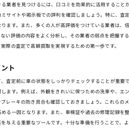
る業者を見つけるには、口コミを効果的に活用することが
損をしないための業者選びの要点
コミサイトや掲示板での評判を確認しましょう。特に、査
成田エリアの市場動向を知る
なります。また、多くの人が高評価をつけている業者は、
口コミから学ぶ買取価格の相場
くない評価の内容をよく分析し、その業者の弱点を把握す
良い口コミと悪い口コミの見分け方
、実際の査定で高額買取を実現するための第一歩です。
買取交渉を有利に進める方法
実際の口コミに基づく成功事例
イント
香取市の高額買取を実現するための市場動向と準備
て、査定前に車の状態をしっかりチェックすることが重要
市場動向を踏まえた効果的な準備
響します。例えば、外観をきれいに保つための洗車や、エ
高額買取を実現するための車の手入れ
やブレーキの効き具合も確認しておきましょう。これらの
市場ニーズを理解した買取交渉のコツ
高める一因となります。また、車検証や過去の修理記録を
成田エリアの特有動向を活かす方法
感を与える重要なツールです。十分な準備を行うことで、