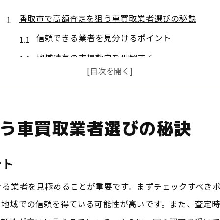
香取市で高額査定を狙う車買取業者選びの秘訣
信頼できる業者を見分けるポイント
地域特有の市場動向を理解する
口コミを活用した情報収集の方法
査定前にチェックしたい車のポイント
高額査定を受けるための交渉術
う車買取業者選びの秘訣
業者選びで失敗しないための注意点
成田エリアの口コミを活用した車買取の成功法
ント
口コミサイトの効果的な使い方
きる業者を見極めることが重要です。まずチェックすべき
成田エリアで評判の良い業者とは
、地域での信頼を得ている可能性が高いです。また、査定
信頼性の高い口コミの見極め方