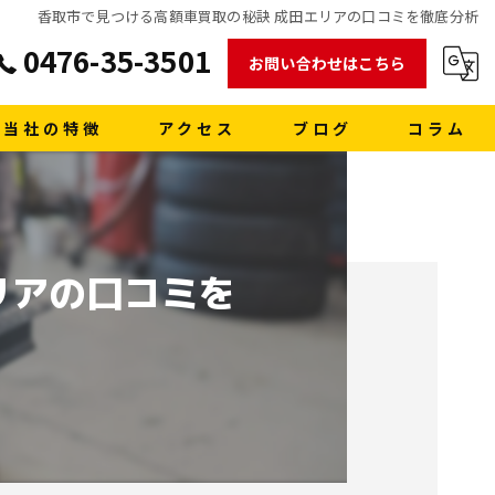
香取市で見つける高額車買取の秘訣 成田エリアの口コミを徹底分析
0476-35-3501
お問い合わせはこちら
当社の特徴
アクセス
ブログ
コラム
販売
買取
リアの口コミを
車検
格安レンタカー
洗車