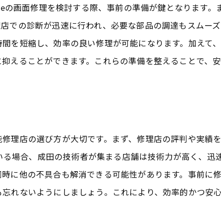
oneの画面修理を検討する際、事前の準備が鍵となります
信頼できる修理店の条件
理店での診断が迅速に行われ、必要な部品の調達もスムーズ
修理前の確認事項
時間を短縮し、効率の良い修理が可能になります。加えて
修理後のフォロー体制
に抑えることができます。これらの準備を整えることで、
適正料金の見極め方
保証制度の充実
顧客サービスの質の高さ
ロントガラス交換のコストと効果を徹底比較千葉県八街市
能修理店の選び方が大切です。まず、修理店の評判や実績
価格設定の透明性
えている場合、成田の技術者が集まる店舗は技術力が高く、
修理費用の内訳
同時に他の不具合も解消できる可能性があります。事前に
交換による効果と持続性
も忘れないようにしましょう。これにより、効率的かつ安
費用対効果の実例