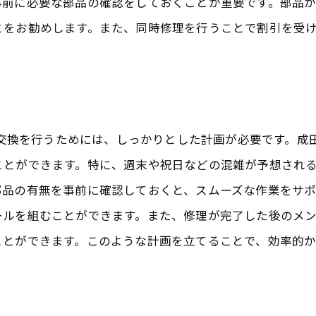
事前に必要な部品の確認をしておくことが重要です。部品
修理後の品質保証について
とをお勧めします。また、同時修理を行うことで割引を受
最新技術を駆使した修理方法
お客様の声と体験談
品質なサービスが魅力の千葉県八街市でのフロントガラス
使用するガラスの品質基準
ラス交換を行うためには、しっかりとした計画が必要です。
交換プロセスの透明性
ことができます。特に、週末や祝日などの混雑が予想され
部品の有無を事前に確認しておくと、スムーズな作業をサ
保証期間とアフターサービス
ールを組むことができます。また、修理が完了した後のメ
環境に優しい交換メソッド
ことができます。このような計画を立てることで、効率的
顧客満足度を高めるポイント
利用者のレビューと評価
の修理店で安心を手に入れるiPhone画面修理のポイント