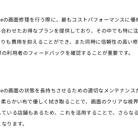
価格競争力のある修理店
お得な割引キャンペーン情報
oneの画面修理を行う際に、最もコストパフォーマンスに
頼できる修理店の見極め方と成田の推奨店舗
み合わせたお得なプランを提供しており、その中でも特に
店舗選びの基準
よりも費用を抑えることができ、また同時に信頼性の高い
際の利用者のフィードバックを確認することが重要です。
口コミとレビューの重要性
修理技術の高さを見極める
推奨店舗の特徴と利点
oneの画面の状態を長持ちさせるための適切なメンテナン
顧客サービスの充実度
を柔らかい布で優しく拭き取ることで、画面のクリアな視
安心の保証サービス
している店舗もあるため、これを活用することで、さらな
県八街市での迅速なiPhone画面修理の選び方
となります。
短時間での修理を実現する方法