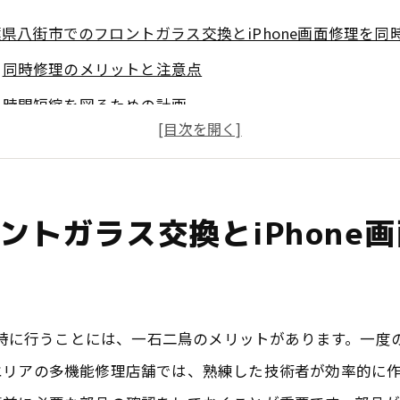
県八街市でのフロントガラス交換とiPhone画面修理を同
同時修理のメリットと注意点
時間短縮を図るための計画
必要な準備と事前確認
多機能修理店の選び方
お得なパッケージプランの利用
ントガラス交換とiPhone
修理後のメンテナンス方法
の専門技術者によるiPhone画面修理の核心に迫る
技術者の選び方とスキルチェック
を同時に行うことには、一石二鳥のメリットがあります。一
迅速な修理が可能な理由
エリアの多機能修理店舗では、熟練した技術者が効率的に
高精度修理のプロセス