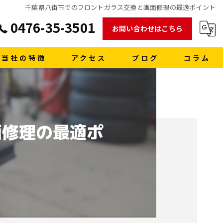
千葉県八街市でのフロントガラス交換と画面修理の最適ポイント
0476-35-3501
お問い合わせはこちら
当社の特徴
アクセス
ブログ
コラム
販売
買取
面修理の最適ポ
車検
格安レンタカー
洗車