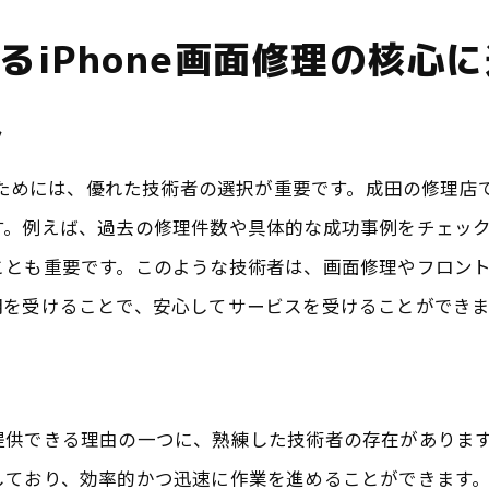
事前予約の有効活用
iPhone画面修理の核心
迅速修理のための準備
信頼性の高い修理プロセス
ク
スピードと品質の両立
修理時間を短縮するための工夫
せるためには、優れた技術者の選択が重要です。成田の修理
用対効果で選ぶ成田のフロントガラス交換と画面修理
す。例えば、過去の修理件数や具体的な成功事例をチェッ
ことも重要です。このような技術者は、画面修理やフロン
コストパフォーマンスの良い修理
明を受けることで、安心してサービスを受けることができま
長期的な視点での選択
費用に見合った品質の追求
コスト削減のための工夫
供できる理由の一つに、熟練した技術者の存在があります。
高品質を保つための投資
しており、効率的かつ迅速に作業を進めることができます
お得な修理プランの活用