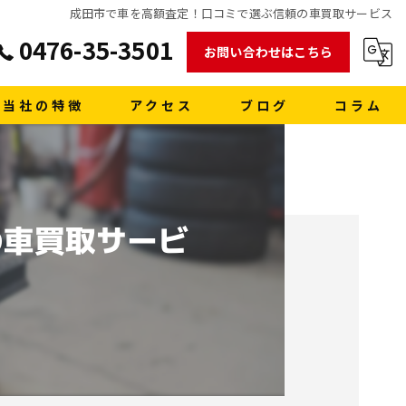
成田市で車を高額査定！口コミで選ぶ信頼の車買取サービス
0476-35-3501
お問い合わせはこちら
当社の特徴
アクセス
ブログ
コラム
販売
買取
の車買取サービ
車検
格安レンタカー
洗車