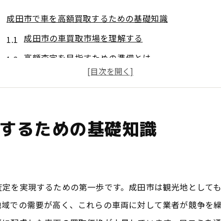
成田市で車を高額買取するための基礎知識
成田市の車買取市場を理解する
高額査定を目指すための準備とは
車の年式と走行距離が査定に与える影響
成田市で人気のある車種を把握する
車買取の査定プロセスを知る
するための基礎知識
高額買取を実現するための交渉術
口コミで選ぶ成田市の信頼できる車買取業者
口コミを活用した業者選びのコツ
査定を実現するための第一歩です。成田市は観光地として
信頼できる業者の特徴とは
地域での需要が高く、これらの車両に対して業者が競争を
成田市で評判の高い業者を見つける方法