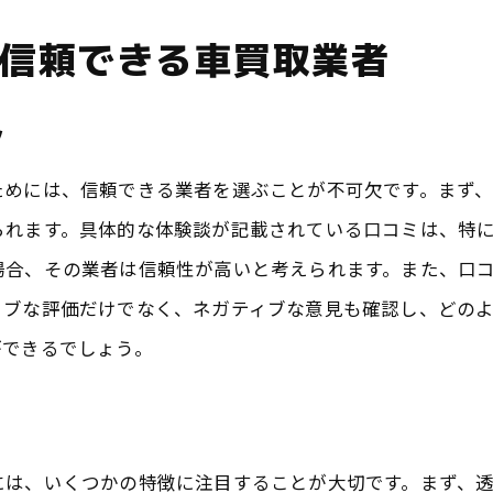
効果的な交渉術とタイミング
信頼できる車買取業者
複数業者に査定を依頼するメリット
成田市の地域特有の交渉ポイント
ツ
売却時期の選び方とその理由
高額買取を引き出すための心構え
ためには、信頼できる業者を選ぶことが不可欠です。まず
安心して車を売却できる成田市の車買取サービスとは
られます。具体的な体験談が記載されている口コミは、特
場合、その業者は信頼性が高いと考えられます。また、口
信頼できる業者の見極め方
ィブな評価だけでなく、ネガティブな意見も確認し、どの
契約内容の確認ポイント
ができるでしょう。
成田市の保証付き買取サービスの紹介
アフターサービスが充実している業者
トラブルを避けるための注意点
には、いくつかの特徴に注目することが大切です。まず、
安心して取引できる環境作り