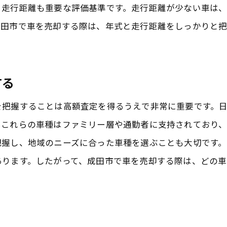
、走行距離も重要な評価基準です。走行距離が少ない車は
オンラインでの評判を調査する方法
成田市で車を売却する際は、年式と走行距離をしっかりと
地域密着型の業者の利点
サービス内容の充実度を比較する
成田市特有のサービスをチェック
する
口コミ評価と実績の確認
を把握することは高額査定を得るうえで非常に重要です。
評判の良い業者の選び方のポイント
。これらの車種はファミリー層や通勤者に支持されており
高額買取を実現するための成田市の市場動向の理解
把握し、地域のニーズに合った車種を選ぶことも大切です
成田市の中古車市場のトレンドを知る
あります。したがって、成田市で車を売却する際は、どの
季節による市場価格の変動
成田市での需要が高い車種
市場動向を見極めた売却タイミング