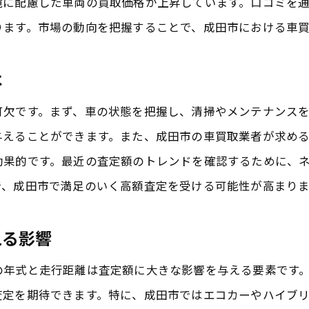
境に配慮した車両の買取価格が上昇しています。口コミを
口コミサイトの活用方法
ります。市場の動向を把握することで、成田市における車
実際に利用した人の経験談を参考にする
は
成田市の車買取業者の信頼性を確認する方法
高額査定を受けるために知っておくべき車の整備ポイン
可欠です。まず、車の状態を把握し、清掃やメンテナンス
査定前に確認すべき車のコンディション
与えることができます。また、成田市の車買取業者が求め
内装と外装の手入れで査定アップ
効果的です。最近の査定額のトレンドを確認するために、
で、成田市で満足のいく高額査定を受ける可能性が高まりま
オイル交換やタイヤの状態を整える
メンテナンス履歴を用意する重要性
える影響
車検の有無が査定に与える影響
成田市での整備工場の選び方
の年式と走行距離は査定額に大きな影響を与える要素です
査定を期待できます。特に、成田市ではエコカーやハイブ
成田市で評判の良い車買取サービスの見つけ方