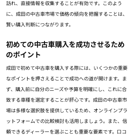
訪れ、直接情報を収集することが有効です。このよう
価格交渉を成功させるための準備
に、成田の中古車市場で価格の傾向を把握することは、
市場価格を基にした交渉テクニック
賢い購入判断につながります。
交渉時に活用できるポイントとコツ
初めての中古車購入を成功させるため
購入者が有利になる交渉のタイミング
のポイント
ディーラーとの価格交渉での注意点
成田で初めて中古車を購入する際には、いくつかの重要
成田での価格交渉の実例と成功談
なポイントを押さえることで成功への道が開けます。ま
中古車購入で失敗しないための成田市小野の市
ず、購入前に自分のニーズや予算を明確にし、これに合
場ガイド
致する車種を選定することが肝心です。成田の中古車市
失敗を防ぐための市場調査の重要性
場は多様な選択肢を提供しているため、オンラインプラ
成田市小野のおすすめ中古車ディーラー一
ットフォームでの比較検討も活用しましょう。また、信
覧
頼できるディーラーを選ぶことも重要な要素です。口コ