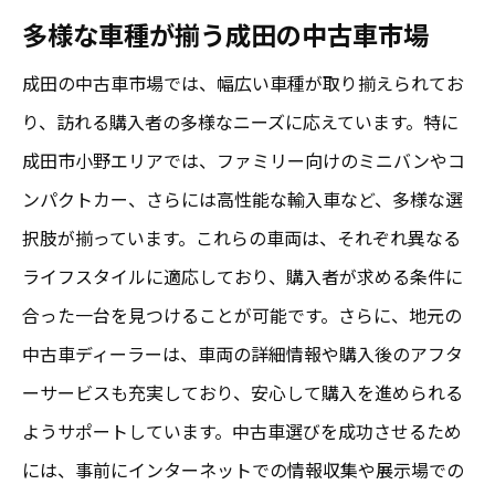
多様な車種が揃う成田の中古車市場
ーラー
地元ディーラーの意見を活用した成田中古車選
成田の中古車市場では、幅広い車種が取り揃えられてお
びのコツ
り、訪れる購入者の多様なニーズに応えています。特に
信頼できるディーラーの見極め方
成田市小野エリアでは、ファミリー向けのミニバンやコ
ンパクトカー、さらには高性能な輸入車など、多様な選
ディーラーとの交渉で得られるメリット
択肢が揃っています。これらの車両は、それぞれ異なる
地元ディーラーが提供するアフターサービ
ライフスタイルに適応しており、購入者が求める条件に
スの内容
合った一台を見つけることが可能です。さらに、地元の
中古車選びに役立つディーラーのアドバイ
中古車ディーラーは、車両の詳細情報や購入後のアフタ
ス
ーサービスも充実しており、安心して購入を進められる
地元ディーラーとの信頼関係の築き方
ようサポートしています。中古車選びを成功させるため
成田のディーラーが提供する特典情報
には、事前にインターネットでの情報収集や展示場での
成田市小野で理想の中古車を見つけるための効