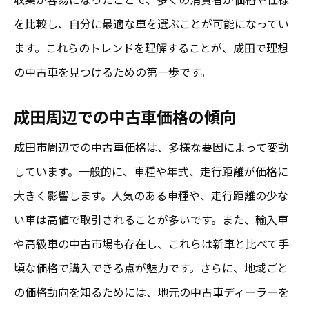
購入プロセスでの注意点とリスク管理
を比較し、自分に最適な車を選ぶことが可能になってい
車歴を確認する際の重要事項
ます。これらのトレンドを理解することが、成田で理想
契約前に確認すべき書類と手続き
の中古車を見つけるための第一歩です。
地元ディーラーの評判が中古車選びに与える影
成田周辺での中古車価格の傾向
響
ディーラーの評判が購入決定に与える要因
成田市周辺での中古車価格は、多様な要因によって変動
成田市で評判の高いディーラーの特徴
しています。一般的に、車種や年式、走行距離が価格に
大きく影響します。人気のある車種や、走行距離の少な
口コミが示すディーラーの信頼性
い車は高値で取引されることが多いです。また、輸入車
地元ディーラーの歴史と実績を知る
や高級車の中古市場も存在し、これらは新車と比べて手
評判を基にしたディーラー選びの重要性
頃な価格で購入できる点が魅力です。さらに、地域ごと
成田で評判のディーラーの選び方
の価格動向を知るためには、地元の中古車ディーラーを
成田中古車市場における価格交渉の成功術