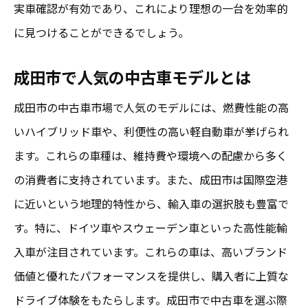
実車確認が有効であり、これにより理想の一台を効率的
率的な方法
に見つけることができるでしょう。
オンラインとオフラインの情報収集術
成田市で人気の中古車モデルとは
展示場を効率的に巡るための計画
試乗の際に確認すべきポイント
成田市の中古車市場で人気のモデルには、燃費性能の高
購入前に必ず確認すべき書類と保証
いハイブリッド車や、利便性の高い軽自動車が挙げられ
ます。これらの車種は、維持費や環境への配慮から多く
予算に合った車を見つけるためのアプロー
の消費者に支持されています。また、成田市は国際空港
チ
に近いという地理的特性から、輸入車の選択肢も豊富で
成田市小野の中古車購入で得するための秘
す。特に、ドイツ車やスウェーデン車といった高性能輸
訣
入車が注目されています。これらの車は、高いブランド
中古車市場での信頼できる情報源の見つけ方
価値と優れたパフォーマンスを提供し、購入者に上質な
信頼性の高い情報サイトを選ぶ基準
ドライブ体験をもたらします。成田市で中古車を選ぶ際