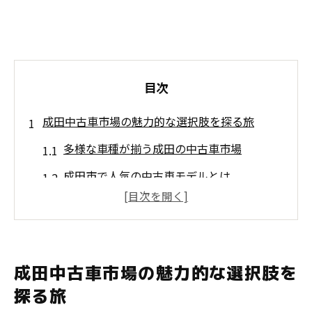
目次
成田中古車市場の魅力的な選択肢を探る旅
多様な車種が揃う成田の中古車市場
成田市で人気の中古車モデルとは
中古車市場の最新トレンドを知る
成田周辺での中古車価格の傾向
初めての中古車購入を成功させるためのポ
成田中古車市場の魅力的な選択肢を
イント
探る旅
地域密着のサービスを提供する成田のディ