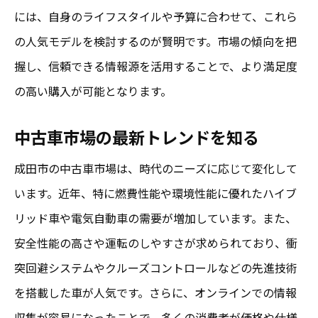
中古車購入に役立つ専門家の意見
には、自身のライフスタイルや予算に合わせて、これら
口コミやレビューを活用した情報収集法
の人気モデルを検討するのが賢明です。市場の傾向を把
市場動向を把握するためのツールとリソー
握し、信頼できる情報源を活用することで、より満足度
ス
の高い購入が可能となります。
信頼できる中古車情報の見極め方
中古車市場の最新トレンドを知る
成田市周辺の最新市場情報を得る方法
成田市の中古車市場は、時代のニーズに応じて変化して
成田で中古車を購入する際の重要なチェックポ
います。近年、特に燃費性能や環境性能に優れたハイブ
イント
リッド車や電気自動車の需要が増加しています。また、
中古車の状態を確認するためのチェックリ
安全性能の高さや運転のしやすさが求められており、衝
スト
突回避システムやクルーズコントロールなどの先進技術
試乗時に注目すべき車の性能と操作感
を搭載した車が人気です。さらに、オンラインでの情報
保証とアフターサービスの確認ポイント
収集が容易になったことで、多くの消費者が価格や仕様