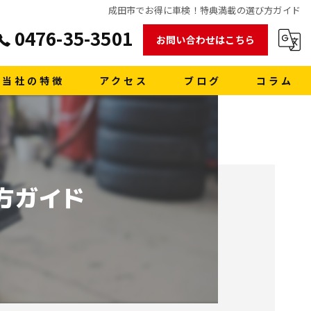
成田市でお得に車検！特典満載の選び方ガイド
0476-35-3501
お問い合わせはこちら
当社の特徴
アクセス
ブログ
コラム
販売
買取
方ガイド
車検
格安レンタカー
洗車