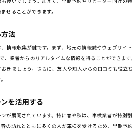
のも良いでしょう。加えて、早期予約やリピーター向けの
成田市で人気の高い特典を持つ業者の特徴
済ませることができます。
SNSで話題の特典情報を見極める方法
い方法
ディーラーと整備工場の特典を比較する
成田市の車検特典を最大限に活用する方法
は、情報収集が鍵です。まず、地元の情報誌やウェブサイ
特典を組み合わせてコストを削減するテクニック
とで、業者からのリアルタイムな情報を得ることができま
事前予約でさらにお得に車検を受ける
ておきましょう。さらに、友人や知人からの口コミも役立
す。
車検時期に合わせた特典の効果的な利用法
特典の利用条件をしっかり確認する
ーンを活用する
追加サービス付きの特典を賢く選ぶ
成田市内での特典活用成功事例
ーンが展開されています。特に春や秋は、車検業者が特別
、春の訪れとともに多くの人が車検を受けるため、早期予
成田で見逃せない車検の特典情報とお得な活用法