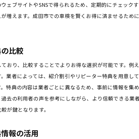
ウェブサイトやSNSで得られるため、定期的にチェック
成田市での車検特典の最新情報
スが増えます。成田市での車検を賢くお得に済ませるため
割引特典を最大限に活用するテクニック
特典付き車検の申し込みタイミング
ローカル情報誌を活用した特典収集
典の比較
成田市での特典を享受するための準備
しており、比較することでよりお得な選択が可能です。例
特典とサービスのバランスを考慮した選び方
す。業者によっては、紹介割引やリピーター特典を用意し
成田市の車検特典をSNSで上手にキャッチするコツ
す。特典の内容は業者ごとに異なるため、事前に情報を集
SNSで車検特典情報を効率的に探す方法
、過去の利用者の声を参考にしながら、より信頼できる業
フォロワーの多い業者を選んで特典を得る
比較が鍵となります。
ハッシュタグを活用した情報検索のポイント
SNSキャンペーンの最新情報を見逃さないコツ
典情報の活用