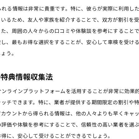
口コミを活用してリアルな特典情報を得る
られる情報は非常に貴重です。特に、彼らが実際に利用し
SNSを通じて地域の特典情報を積極的にシェアす
ているため、友人や家族を紹介することで、双方が割引を
成田でお得に車検を受けるための特典探索ガイド
また、周囲の人々からの口コミや体験談を参考にすること
成田市の車検特典を探すための基本ステップ
較し、最もお得な選択をすることが、安心して車検を受け
しょう。
特典情報を効率よく収集するツールの活用
地元コミュニティを利用した特典情報の入手
の特典情報収集法
特典情報に基づいた業者選びのポイント
ンラインプラットフォームを活用することが非常に効果的
頻繁に更新される特典情報の追い方
ッチできます。特に、業者が提供する期間限定の割引や特
周辺地域と比較した特典の有用性
アカウントから得られる情報は、他の人々よりも早くキャ
車検を成田市でお得に受けるための特典活用術
の評価や体験を参考にすることで、信頼性の高い業者を選
特典を利用したコスト削減の具体例
お得に、安心して受けることができるでしょう。