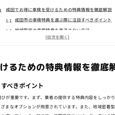
成田でお得に車検を受けるための特典情報を徹底解説
成田市の車検特典を選ぶ際に注目すべきポイント
地域限定の車検特典を見逃さない方法
季節ごとのお得な車検キャンペーンを活用する
成田市の車検業者が提供する特典の比較
友人や家族から得られる車検特典情報の活用
けるための特典情報を徹底
オンラインプラットフォームでの特典情報収集法
車検を成田で受けるなら知っておきたい特典の選び方
目すべきポイント
予算に合わせた車検特典の選び方
選びが重要です。まず、業者の提供する特典内容をしっか
特典内容をチェックして選ぶポイント
まざまなオプションが用意されています。また、地域密着
口コミを参考にした特典選び