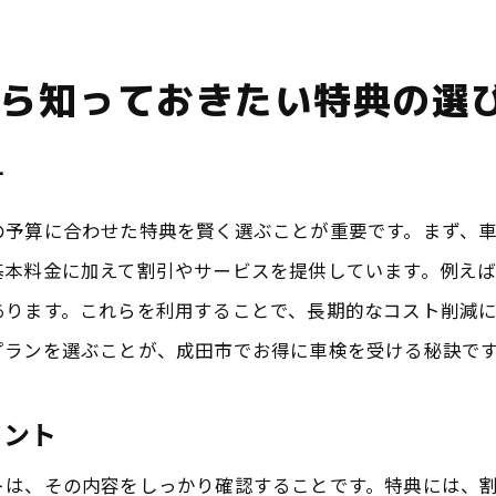
成田市での特典付き車検の優先すべき要素
限定特典を逃さないための申し込みタイミング
ら知っておきたい特典の選
特典に関する問い合わせを有効に活用する
特典と通常価格の比較で得られるメリット
方
プランニングに役立つ特典情報の見極め方
成田で車検特典を利用して費用を抑える秘訣
の予算に合わせた特典を賢く選ぶことが重要です。まず、
基本料金に加えて割引やサービスを提供しています。例え
費用を抑えるための特典選びの基準
あります。これらを利用することで、長期的なコスト削減
成田市の車検業者間での特典比較
プランを選ぶことが、成田市でお得に車検を受ける秘訣で
日常的な経費削減につながる特典活用
オンラインでの特典申し込みのメリット
イント
地域密着型の特典情報を活かした費用削減
トは、その内容をしっかり確認することです。特典には、
キャンペーン特典を賢く選ぶためのポイント