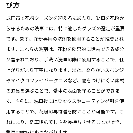
花粉シーズンに適した洗車用洗剤の選び方
び方
仕上がりを高める洗車テクニック
成田市で花粉シーズンを迎えるにあたり、愛車を花粉か
自宅で簡単にできる仕上げのコツ
ら守るための洗車には、特に適したグッズの選定が重要
洗車後のコーディングで長持ち仕上げ
です。まず、花粉専用の洗剤を使用することが推奨され
仕上がりをプロ並みにするためのチェック
ます。これらの洗剤は、花粉を効果的に除去できる成分
ポイント
が含まれており、手洗い洗車の際に使用することで、仕
上がりがより丁寧になります。また、柔らかいスポンジ
口コミで選ぶ成田市の花粉に強い洗車サービス
やマイクロファイバークロスなど、傷をつけにくい素材
愛車を守る地元の洗車業者の選び方
の道具を選ぶことで、愛車の表面を守ることができま
成田市のおすすめ洗車サービスの口コミま
す。さらに、洗車後にはワックスやコーティング剤を使
とめ
用することで、花粉の再付着を防ぐことが可能です。こ
口コミから選ぶ信頼できる洗車業者
れにより、洗車後の美しさを長持ちさせることができ、
花粉対策に高評価のサービス事例
愛車の維持にもつながります。