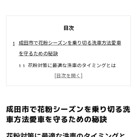
目次
成田市で花粉シーズンを乗り切る洗車方法愛車
を守るための秘訣
花粉対策に最適な洗車のタイミングとは
手洗い洗車で愛車を守るポイント
洗車時に使用する花粉除去グッズの選び方
花粉シーズンにおすすめのコーティング方
成田市で花粉シーズンを乗り切る洗
法
車方法愛車を守るための秘訣
洗車後のメンテナンスで仕上がりを長持ち
花粉対策に最適な洗車のタイミングと
させる