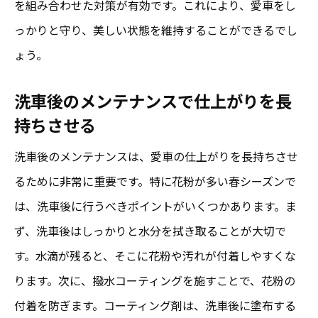
を組み合わせた対策が有効です。これにより、愛車をし
効果的な花粉除去のための洗車手法
っかりと守り、美しい状態を維持することができるでし
成田市で人気の花粉対策サービス
ょう。
洗車後のケアで花粉の影響を防ぐ
洗車後のメンテナンスで仕上がりを長
花粉シーズンを乗り切るための洗車の工夫
持ちさせる
環境に優しい花粉対策洗車のすすめ
洗車後のメンテナンスは、愛車の仕上がりを長持ちさせ
成田市で実践する花粉シーズンの洗車頻度とメ
るために非常に重要です。特に花粉が多い春シーズンで
ンテナンス
は、洗車後に行うべきポイントがいくつかあります。ま
花粉シーズンの適切な洗車頻度とは
ず、洗車後はしっかりと水分を拭き取ることが大切で
メンテナンスで愛車の美しさを保つ秘訣
す。水滴が残ると、そこに花粉や汚れが付着しやすくな
洗車頻度を調整する方法とその効果
ります。次に、撥水コーティングを施すことで、花粉の
花粉シーズンのメンテナンスポイント
付着を防ぎます。コーティング剤は、洗車後に塗布する