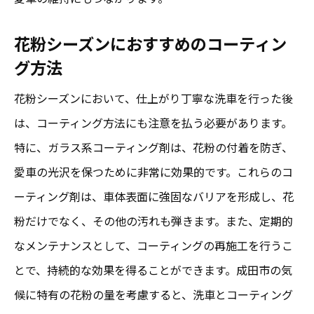
利用者の声から見る洗車サービスの実力
花粉シーズンにおすすめのコーティン
地元で人気の洗車スポット
グ方法
成田市の洗車方法花粉の影響を最小限に抑える
テクニック
花粉シーズンにおいて、仕上がり丁寧な洗車を行った後
花粉シーズンにおすすめの洗車テクニック
は、コーティング方法にも注意を払う必要があります。
特に、ガラス系コーティング剤は、花粉の付着を防ぎ、
洗車時に活用したい花粉対策アイテム
愛車の光沢を保つために非常に効果的です。これらのコ
専門家が教える洗車のタイミングと頻度
ーティング剤は、車体表面に強固なバリアを形成し、花
花粉除去のための効果的な洗車法
粉だけでなく、その他の汚れも弾きます。また、定期的
成田市特有の気候を考慮した洗車計画
なメンテナンスとして、コーティングの再施工を行うこ
持続可能な洗車方法で愛車を保護
とで、持続的な効果を得ることができます。成田市の気
愛車を守る成田市での花粉対策洗車のポイント
候に特有の花粉の量を考慮すると、洗車とコーティング
花粉から愛車を守る洗車の基本