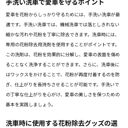
手洗い洗車で愛車を守るポイント
介
愛車を花粉からしっかり守るためには、手洗い洗車が最
花粉を洗車で除去するための基本テクニッ
適です。手洗い洗車では、機械洗車では落としきれない
ク
細かな汚れや花粉を丁寧に除去できます。洗車時には、
おすすめの洗車グッズで花粉を徹底除去
専用の花粉除去用洗剤を使用することがポイントです。
花粉シーズン中の洗車頻度の目安
この洗剤は、花粉を効果的に分解し、愛車の表面を傷め
ることなく洗浄することができます。さらに、洗車後に
花粉による塗装ダメージを防ぐ方法
はワックスをかけることで、花粉が再度付着するのを防
成田市の気候に合わせた洗車方法の工夫
ぎ、仕上がりを長持ちさせることが可能です。手洗いで
洗車後のクリーニングでさらなる花粉防止
の丁寧な仕上がりを心がけ、愛車の美しさを保つための
花粉シーズンの洗車仕上がりを丁寧にする方法
基本を実践しましょう。
とは
プロに学ぶ丁寧な洗車の手順
洗車時に使用する花粉除去グッズの選