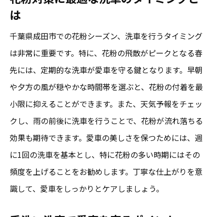
は
成田市特有の花粉状況に対応する洗車計画
花粉対策に役立つ成田市でのおすすめ洗車業者
千葉県成田市での花粉シーズン、洗車を行うタイミング
の選び方
は非常に重要です。特に、花粉の飛散がピークとなる春
口コミで高評価の洗車業者を探す方法
先には、定期的な洗車が愛車を守る鍵となります。早朝
や夕方の風が穏やかな時間帯を選ぶと、花粉の付着を最
花粉除去に特化したサービス内容を確認
小限に抑えることができます。また、天気予報をチェッ
業者選びのポイント：技術力と経験
クし、雨の前後に洗車を行うことで、花粉が流れ落ちる
仕上がりの丁寧さを保証する洗車業者の見
効果も期待できます。愛車の美しさを保つためには、週
極め方
に1回の洗車を基本とし、特に花粉の多い時期にはその
成田市内で人気の洗車サービスを比較
頻度を上げることをお勧めします。丁寧な仕上がりを意
洗車サービスの追加オプションで花粉対策
識して、愛車をしっかりとケアしましょう。
強化
洗車で花粉を撃退成田市での効果的な対策を紹