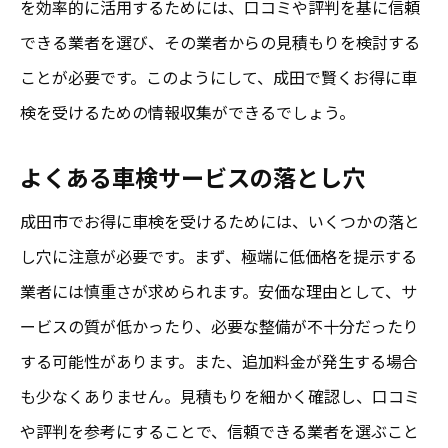
を効率的に活用するためには、口コミや評判を基に信頼
初めての方におすすめの見積もり取得ステ
できる業者を選び、その業者からの見積もりを検討する
ップ
ことが必要です。このようにして、成田で賢くお得に車
見積もり内で見逃しがちなポイント
検を受けるための情報収集ができるでしょう。
成田市内の車検業者の比較方法
よくある車検サービスの落とし穴
見積もりを利用したコスト削減術
成田市でお得に車検を受けるためには、いくつかの落と
お得なサービスを見極める方法
し穴に注意が必要です。まず、極端に低価格を提示する
地元で評判の良い業者を選ぶ基準
業者には慎重さが求められます。安価な理由として、サ
成田で車検をお得にするための無料見積もりの
ービスの質が低かったり、必要な整備が不十分だったり
秘訣
する可能性があります。また、追加料金が発生する場合
成田市内の見積もり取得のタイミング
も少なくありません。見積もりを細かく確認し、口コミ
見積もりを通じたサービスの選定基準
や評判を参考にすることで、信頼できる業者を選ぶこと