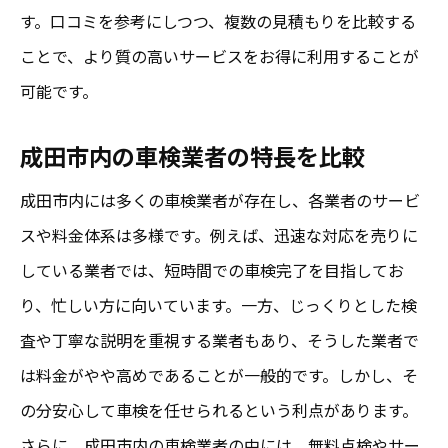
成田市内での競争を活かした価格交渉
す。口コミを参考にしつつ、複数の見積もりを比較する
お得なキャンペーン情報の見つけ方
ことで、より質の高いサービスをお得に利用することが
自分に合った車検プランの選び方
可能です。
見積もりを通じたサービスの透明性の確保
成田市内の車検業者の特長を比較
千葉県成田市で車検をお得にする見積もりの比
成田市内には多くの車検業者が存在し、各業者のサービ
較法
スや料金体系は多様です。例えば、迅速な対応を売りに
地域特有の価格動向の理解
している業者では、短時間での車検完了を目指してお
成田での人気車検業者の見積もり比較
り、忙しい方に向いています。一方、じっくりとした検
見積もりの内訳を細かくチェックする方法
査や丁寧な説明を重視する業者もあり、そうした業者で
口コミを活用した信頼性のある選択
は料金がやや高めであることが一般的です。しかし、そ
複数業者からの見積もりで安心を得る
の分安心して車検を任せられるという利点があります。
無料見積もりを利用した費用削減の実践
さらに、成田市内の車検業者の中には、無料点検やサー