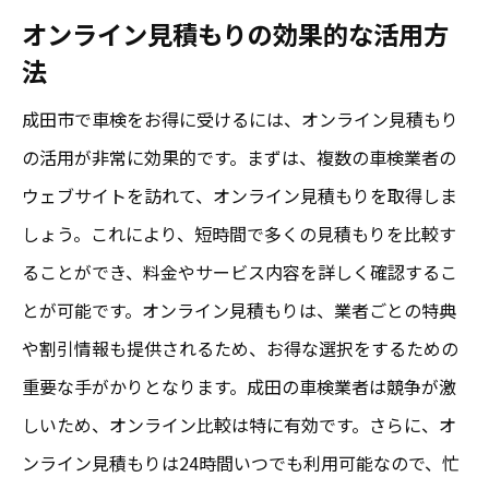
オンライン見積もりの効果的な活用方
お得に成田で車検を受けるための見積もり比較
法
術
見積もり比較で浮き上がるコスト削減ポイ
成田市で車検をお得に受けるには、オンライン見積もり
ント
の活用が非常に効果的です。まずは、複数の車検業者の
ウェブサイトを訪れて、オンライン見積もりを取得しま
成田市内でのオフピーク利用のメリット
しょう。これにより、短時間で多くの見積もりを比較す
複数業者間のサービス内容の比較
ることができ、料金やサービス内容を詳しく確認するこ
オンラインと直接訪問での見積もりの違い
とが可能です。オンライン見積もりは、業者ごとの特典
見積もり後の交渉術でさらにお得に
や割引情報も提供されるため、お得な選択をするための
車検の隠れコストに注意する方法
重要な手がかりとなります。成田の車検業者は競争が激
車検で損をしない成田市の無料見積もりの使い
しいため、オンライン比較は特に有効です。さらに、オ
方
ンライン見積もりは24時間いつでも利用可能なので、忙