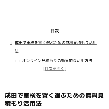
目次
成田で車検を賢く選ぶための無料見積もり活用
法
オンライン見積もりの効果的な活用方法
口コミを利用した信頼できる情報の収集
成田市内の車検業者の特長を比較
無料見積もりを最大限利用するタイミング
成田で車検を賢く選ぶための無料見
よくある車検サービスの落とし穴
積もり活用法
お得な車検を選ぶための事前準備