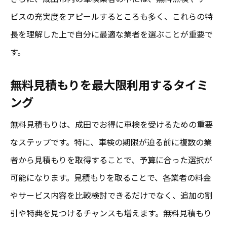
成田の車検業者選び無料見積もりを最大限活用
ビスの充実度をアピールするところも多く、これらの特
する方法
長を理解した上で自分に最適な業者を選ぶことが重要で
成田市内での車検業者の特徴を知る
す。
見積もりで確認すべき重要ポイント
無料見積もりを最大限利用するタイミ
オンライン見積もりのメリットとデメリッ
ング
ト
無料見積もりは、成田でお得に車検を受けるための重要
無料見積もりを利用した賢い選択法
なステップです。特に、車検の期限が迫る前に複数の業
地元の評判を活用した選択基準
者から見積もりを取得することで、予算に合った選択が
見積もり比較による自分に合ったサービス
可能になります。見積もりを取ることで、各業者の料金
の発見
やサービス内容を比較検討できるだけでなく、追加の割
車検で得する成田市内の無料見積もりチェック
引や特典を見つけるチャンスも増えます。無料見積もり
術