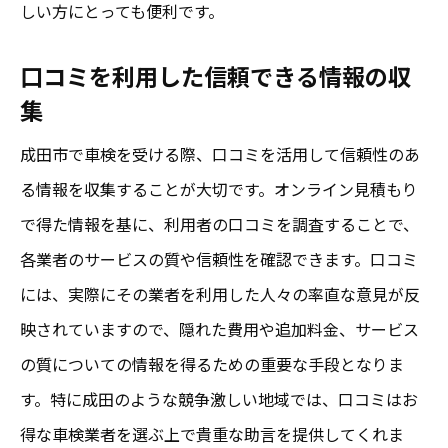
初めての見積もり取得で注意すべき点
しい方にとっても便利です。
無料見積もりの信頼性を見極める方法
口コミを利用した信頼できる情報の収
成田市の車検業者を賢く選ぶコツ
集
キャンペーンや特典の活用法
成田市で車検を受ける際、口コミを活用して信頼性のあ
車検業者の評判を確認する信頼性あるサイ
る情報を収集することが大切です。オンライン見積もり
ト
で得た情報を基に、利用者の口コミを調査することで、
見積もり内容を詳細に確認する重要性
各業者のサービスの質や信頼性を確認できます。口コミ
成田での車検をよりお得に無料見積もりの重要
には、実際にその業者を利用した人々の率直な意見が反
性
映されていますので、隠れた費用や追加料金、サービス
見積もりを利用した費用対効果の最大化
の質についての情報を得るための重要な手段となりま
時間節約のためのオンライン見積もりの利
す。特に成田のような競争激しい地域では、口コミはお
用
得な車検業者を選ぶ上で貴重な助言を提供してくれま