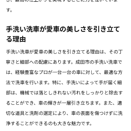
す。
験
成田市の手洗い洗車で感じる新鮮な魅力
手洗い洗車が愛車の美しさを引き立て
手洗い洗車がもたらす新たなライフスタイ
る理由
ル
手洗い洗車が愛車の美しさを引き立てる理由は、その丁
成田市の手洗い洗車で出会う新たな発見
寧さと細部への配慮にあります。成田市の手洗い洗車で
手洗い洗車が変える成田市でのカーライフ
は、経験豊富なプロが一台一台の車に対して、最適な方
手洗い洗車がもたらす成田の愛車ケア革命
法で洗車を行います。特に、手洗いによって手が届く細
成田市で進化する手洗い洗車のケア革命
部は、機械では落としきれない汚れをしっかりと除去す
手洗い洗車が生む成田市の新しいカーケア
ることができ、車の輝きが一層引き立ちます。また、適
文化
切な道具と洗剤の選定により、車の表面を傷つけずに洗
成田市の手洗い洗車が牽引する新時代
浄することができるのも大きな魅力です。