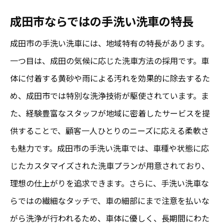
手洗い洗車で長持ちする輝き
成田市ならではの手洗い洗車の特長
成田の手洗い洗車で実現するディテールの
美
成田市の手洗い洗車には、地域特有の特長があります。
一つ目は、成田の気候に応じた洗車方法の採用です。車
手洗い洗車が生む車内外の清潔感
体に付着する黄砂や雨による汚れを効果的に除去するた
成田の手洗い洗車で得られるストレスフリ
め、成田市では特別な洗浄技術が駆使されています。ま
ーのひと時
た、経験豊富なスタッフが地域に密着したサービスを提
細部まで美しく成田の手洗い洗車の技術
供することで、顧客一人ひとりのニーズに応える柔軟さ
プロフェッショナルの技術が光る瞬間
も魅力です。成田市の手洗い洗車では、車種や状態に応
成田の手洗い洗車で実現するディテールの
じたカスタマイズされた洗車プランが用意されており、
美
理想の仕上がりを追求できます。さらに、手洗い洗車な
手洗い洗車がもたらす細部への圧倒的効果
らではの繊細なタッチで、車の細部にまで注意を払いな
成田市の職人技による手洗い洗車の実力
がら洗浄が行われるため、車体に優しく、長期間にわた