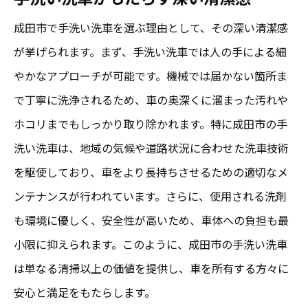
手洗い洗車が成田市で選ばれる理由
成田市で手洗い洗車を選ぶ理由として、その深い清潔感
成田市民に愛される手洗い洗車の信頼性
が挙げられます。まず、手洗い洗車では人の手による細
やかなアプローチが可能です。機械では届かない箇所ま
環境に優しい手洗い洗車のアプローチ
で丁寧に洗浄されるため、車の奥深くに溜まった汚れや
成田市での手洗い洗車人気の秘密
ホコリまでもしっかり取り除かれます。特に成田市の手
手洗い洗車がもたらす安心感
洗い洗車は、地域の気候や道路状況に合わせた洗車技術
成田市内の手洗い洗車サービスの豊富さ
を駆使しており、車をより長持ちさせるための適切なメ
精密な手洗い洗車が人気を集める理由
ンテナンスが行われています。さらに、使用される洗剤
成田の手洗い洗車で得られる驚きの効果
も環境に優しく、安全性が高いため、車体への負担も最
手洗い洗車による塗装保護の恩恵
小限に抑えられます。このように、成田市の手洗い洗車
成田市の手洗い洗車で感じる新たな車輛価
は単なる清掃以上の価値を提供し、車を所有する方々に
値
安心と満足をもたらします。