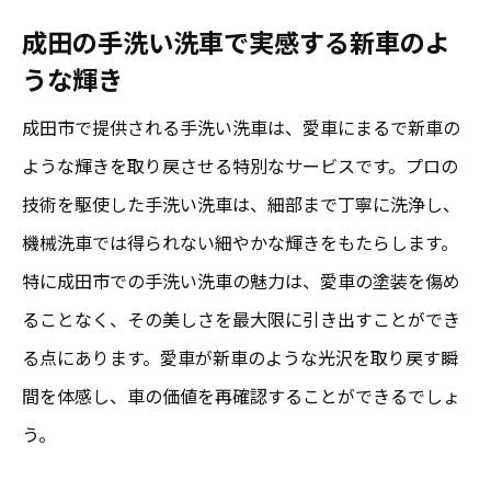
手洗い洗車がもたらす成田市のカーライフ
成田の手洗い洗車で実感する新車のよ
革命
うな輝き
成田市の愛車ケアにおける手洗い洗車の役
成田市で提供される手洗い洗車は、愛車にまるで新車の
割
ような輝きを取り戻させる特別なサービスです。プロの
成田市で手洗い洗車が起こす革命的変化
技術を駆使した手洗い洗車は、細部まで丁寧に洗浄し、
成田の手洗い洗車で愛車に新たな輝きを
機械洗車では得られない細やかな輝きをもたらします。
手洗い洗車で実現する愛車の新たな魅力
特に成田市での手洗い洗車の魅力は、愛車の塗装を傷め
成田市での手洗い洗車がもたらす輝きの変
ることなく、その美しさを最大限に引き出すことができ
化
る点にあります。愛車が新車のような光沢を取り戻す瞬
手洗い洗車が叶える愛車のリフレッシュ
間を体感し、車の価値を再確認することができるでしょ
成田市の手洗い洗車で体感する新しい輝き
う。
手洗い洗車による愛車のイメージアップ