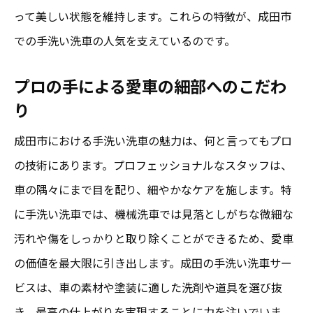
手洗い洗車が叶える完璧なる仕上がり
って美しい状態を維持します。これらの特徴が、成田市
での手洗い洗車の人気を支えているのです。
成田の手洗い洗車技術の革新に迫る
手洗い洗車で愛車を守る成田市のプロの技
プロの手による愛車の細部へのこだわ
成田市のプロが教える手洗い洗車の極意
り
手洗い洗車で守る愛車の未来
成田市における手洗い洗車の魅力は、何と言ってもプロ
成田市の手洗い洗車が誇るプロの技術
の技術にあります。プロフェッショナルなスタッフは、
愛車を守るための手洗い洗車の工夫
車の隅々にまで目を配り、細やかなケアを施します。特
成田市のプロによる手洗い洗車の信頼性
に手洗い洗車では、機械洗車では見落としがちな微細な
手洗い洗車で愛車の長寿命を実現
汚れや傷をしっかりと取り除くことができるため、愛車
成田市で体験する手洗い洗車の新たな魅力
の価値を最大限に引き出します。成田の手洗い洗車サー
成田市で再発見する手洗い洗車の新常識
ビスは、車の素材や塗装に適した洗剤や道具を選び抜
き、最高の仕上がりを実現することに力を注いでいま
手洗い洗車の新たなトレンドを成田市で体