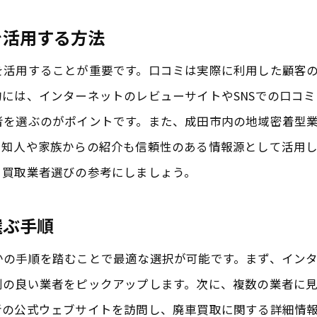
成田市で密着型の業者を選ぶ際のポイント
を活用する方法
成田市の地域密着型業者が提供する特典
成田市の廃車買取で顧客満足度が高い理由を探る
を活用することが重要です。口コミは実際に利用した顧客
成田市で廃車買取が顧客に喜ばれる理由
には、インターネットのレビューサイトやSNSでの口コ
者を選ぶのがポイントです。また、成田市内の地域密着型
成田市の廃車買取業者が高評価を受ける背景
、知人や家族からの紹介も信頼性のある情報源として活用
成田市の顧客満足度が高い廃車買取の秘密
、買取業者選びの参考にしましょう。
成田市での廃車買取が支持される要因
成田市の買取業者が提供する高い顧客満足度
選ぶ手順
成田市で廃車買取業者を選ぶ際に期待できること
かの手順を踏むことで最適な選択が可能です。まず、イン
廃車買取で成田市の業者が環境に配慮する取り組み
判の良い業者をピックアップします。次に、複数の業者に
成田市の廃車買取業者が進める環境保護活動
者の公式ウェブサイトを訪問し、廃車買取に関する詳細情