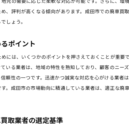
、地元の需要に応じた柔軟な対応が可能です。さらに、環
成田市での廃車買取における安心取引の秘訣
ため、評判が高くなる傾向があります。成田市での廃車買
成田市の業者が取り組む顧客サービスの安心感
るでしょう。
成田市での廃車買取で安心できる理由を解説
めるポイント
成田市の廃車買取業者が提供する透明性ある手続き
透明性のある成田市の廃車買取業者の選び方
ためには、いくつかのポイントを押さえておくことが重要
成田市での廃車買取手続きの透明性を確保する方法
けている業者は、地域の特性を熟知しており、顧客のニー
も信頼性の一つです。迅速かつ誠実な対応を心がける業者
成田市の廃車買取業者が提供するクリアな手続き
です。成田市の市場動向に精通している業者は、適正な廃
成田市の透明性ある買取手続きが選ばれる理由
成田市での公正な廃車買取を見極めるポイント
成田市の業者が提供する買取手続きの透明性を徹底
車買取業者の選定基準
成田で廃車買取を通じたエコなリサイクルの進め方