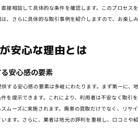
成田市の業者による環境に優しい廃車処理法
、直接相談して具体的な条件を確認します。このプロセス
成田市での廃車買取が環境に配慮する理由
回は、さらに具体的な取引事例を紹介しますので、お楽し
成田市の買取業者が注意する環境への影響
成田市でエコを意識した廃車買取の実践
が安心な理由とは
成田市の業者と進める持続可能な廃車リサイクル
成田市での廃車買取時に確認すべきポイント
する安心感の要素
成田市で廃車買取を依頼する際の重要チェックリス
提供する安心感の要素は多岐にわたります。まず第一に、
成田市の業者選びで考慮すべき要点
条件を提示できます。これにより、利用者は不安なく取引
廃車買取を成田市で成功させるための確認事項
もスムーズに実施されます。廃車の買取だけでなく、リサ
成田市での廃車買取をスムーズに進めるためのポイ
ています。さらに、業者は地元の評判を重視し、口コミや
成田市の廃車買取で失敗しないための確認事項
成田市での廃車買取時に確認するべき契約内容