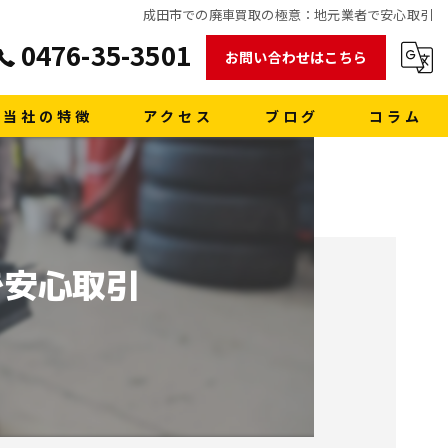
成田市での廃車買取の極意：地元業者で安心取引
0476-35-3501
お問い合わせはこちら
当社の特徴
アクセス
ブログ
コラム
販売
買取
で安心取引
車検
格安レンタカー
洗車