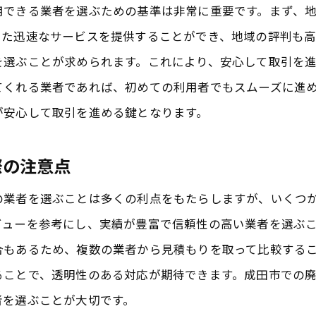
用できる業者を選ぶための基準は非常に重要です。まず、
成田市での廃車買取がエコに貢献する理由
じた迅速なサービスを提供することができ、地域の評判も
エコな成田市の廃車買取業者の選び方
を選ぶことが求められます。これにより、安心して取引を
成田市での廃車買取が環境に配慮する過程
てくれる業者であれば、初めての利用者でもスムーズに進
成田市でのエコなリサイクルを推進する方法
が安心して取引を進める鍵となります。
成田市での廃車買取がもたらす環境貢献
成田市の業者と進めるエコな廃車リサイクルの実践
際の注意点
地域密着型の成田市廃車買取業者を選ぶメリット
の業者を選ぶことは多くの利点をもたらしますが、いくつ
成田市の地域密着型廃車買取業者の利点
ビューを参考にし、実績が豊富で信頼性の高い業者を選ぶ
成田市で地域密着型業者が選ばれる理由
合もあるため、複数の業者から見積もりを取って比較する
地域に根ざした成田市の業者の強み
ることで、透明性のある対応が期待できます。成田市での
成田市での地域密着型買取によるメリット
者を選ぶことが大切です。