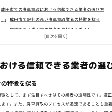
成田市での廃車買取における信頼できる業者の選び方
成田市で評判の高い廃車買取業者の特徴を探る
信頼できる成田市の業者を見極めるポイント
成田市で安心して利用できる廃車買取業者の選定基
地域密着型の成田市業者を選ぶ際の注意点
成田市の廃車買取業者の口コミを活用する方法
おける信頼できる業者の選
成田市で最適な廃車買取業者を選ぶ手順
地元成田市で廃車買取が安心な理由とは
者の特徴を探る
成田市内の廃車買取業者が提供する安心感の要素
特徴として、まず注目すべきはその業者の透明性です。適
地域密着型の成田市業者が提供する安心サービス
えます。また、廃車買取のプロセスが迅速であることも重
成田市の廃車買取がスムーズな理由