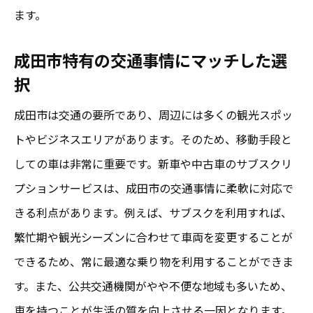
利用者特典を活用してお得に始める
ます。
初期費用を抑えたスタートアップガイド
成田市特有の交通事情にマッチした選
契約前に確認すべきポイントと注意事項
択
長期利用で得られるコストメリット
成田市は交通の要所であり、周辺には多くの観光スポッ
成田市で新車サブスクを選ぶ際のポイントとは
トやビジネスエリアがあります。そのため、移動手段と
プラン内容と料金体系を徹底比較
しての車は非常に重要です。新車や中古車のサブスクリ
サービス提供会社の信頼性をチェック
プションサービスは、成田市の交通事情に柔軟に対応で
契約条件をしっかり確認して安心の選択を
きる利点があります。例えば、サブスクを利用すれば、
サブスク対象車の性能と装備を確認
繁忙期や観光シーズンに合わせて車両を変更することが
ライフスタイルに合ったプランを選ぶコツ
できるため、常に最適な乗り物を利用することができま
成田市の交通環境に合わせた最適車種
す。また、公共交通機関がやや不便な地域も多いため、
成田市の新車サブスクで最新モデルを手に入れ
車を持つことが生活の質を向上させる一因となります。