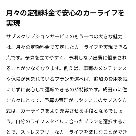
中古車サブスクでコストを抑えつつ賢く選
月々の定額料金で安心のカーライフを
ぶ
実現
成田市のライフスタイルに適した車種選び
サブスクリプションサービスのもう一つの大きな魅力
環境に優しい選択肢を豊富に提供
は、月々の定額料金で安定したカーライフを実現できる
両者のメリットを比較して最適解を見つけ
点です。予算を立てやすく、予期しない出費に悩まされ
る
ることが少なくなります。例えば、車両のメンテナンス
試乗で実感する新車と中古車の差異
や保険が含まれているプランを選べば、追加の費用を気
サブスクで手軽に成田市での新車ライフを享受
にせずに安心して運転できるのが特徴です。成田市に住
する方法
む方々にとって、予算の管理がしやすいこのサブスク方
簡単なオンライン手続きでスムーズに申込
式は、カーライフをより充実させる手段となるでしょ
み
う。自分のライフスタイルに合ったプランを選択するこ
成田市内のおすすめサブスクサービス紹介
とで、ストレスフリーなカーライフを楽しむことができ