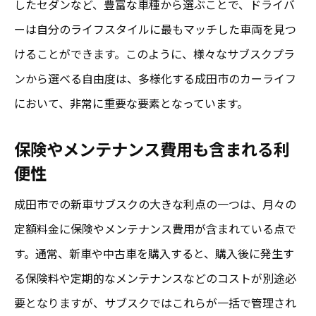
中古車の品質保証とアフターサービス
したセダンなど、豊富な車種から選ぶことで、ドライバ
ーは自分のライフスタイルに最もマッチした車両を見つ
予算に応じたプランで経済的に安心
けることができます。このように、様々なサブスクプラ
中古車選びの際の重要ポイント
ンから選べる自由度は、多様化する成田市のカーライフ
サステイナブルなカーライフの実現
において、非常に重要な要素となっています。
成田市のカーライフをサブスクで充実させる秘
訣
保険やメンテナンス費用も含まれる利
ライフスタイルに合った車種を選ぶコツ
便性
サブスク特典をフル活用する方法
成田市での新車サブスクの大きな利点の一つは、月々の
契約時の注意点とアドバイス
定額料金に保険やメンテナンス費用が含まれている点で
成田市内の移動を快適にするための工夫
す。通常、新車や中古車を購入すると、購入後に発生す
サブスクサービスを効果的に利用する方法
る保険料や定期的なメンテナンスなどのコストが別途必
要となりますが、サブスクではこれらが一括で管理され
コミュニティイベントで情報交換を楽しむ