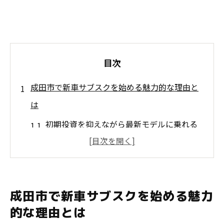
目次
成田市で新車サブスクを始める魅力的な理由と
は
初期投資を抑えながら最新モデルに乗れる
月々の定額料金で安心のカーライフを実現
成田市特有の交通事情にマッチした選択
豊富なサブスクプランから選べる自由度
成田市で新車サブスクを始める魅力
保険やメンテナンス費用も含まれる利便性
的な理由とは
エコカーや最新技術を体感するチャンス