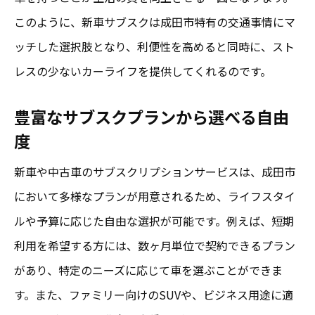
る
このように、新車サブスクは成田市特有の交通事情にマ
ッチした選択肢となり、利便性を高めると同時に、スト
最新モデルの魅力とその利点を解説
レスの少ないカーライフを提供してくれるのです。
新技術搭載の車両で未来を先取り
成田市での運転をより快適にする装備
豊富なサブスクプランから選べる自由
エコフレンドリーなモデルで環境貢献
度
試乗体験で得られる新車の魅力
新車や中古車のサブスクリプションサービスは、成田市
モデルチェンジ情報をいち早くキャッチ
において多様なプランが用意されるため、ライフスタイ
中古車サブスクが成田市で人気の理由を徹底解
ルや予算に応じた自由な選択が可能です。例えば、短期
説
利用を希望する方には、数ヶ月単位で契約できるプラン
低コストで良質な車を手に入れる方法
があり、特定のニーズに応じて車を選ぶことができま
成田市のニーズに応じた選択肢の広さ
す。また、ファミリー向けのSUVや、ビジネス用途に適