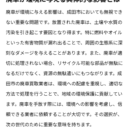
賢い成田市での廃車買取業者選びの秘訣
廃車が環境に与える影響は、成田市においても無視でき
信頼できる業者を見分けるためのチェック
ない重要な問題です。放置された廃車は、土壌や水質の
ポイント
汚染を引き起こす要因となり得ます。特に燃料やオイル
といった有害物質が漏れ出ることで、周囲の生態系に深
口コミを活用した成田市内業者の選定術
刻なダメージを与えることがあります。また、廃車が適
事前に確認しておくべき業者の買取実績
切に処理されない場合、リサイクル可能な部品が無駄に
業者選びで注意するべき契約の注意事項
なるだけでなく、資源の無駄遣いにもつながります。成
地域密着型業者のメリットと選び方
田市の廃車買取業者は、環境への配慮を重視し、適切な
事前交渉で有利に進めるためのヒント
方法で処理を行うことで、地域の環境保護に貢献してい
廃車買取で成田市の地域密着サービスを活用す
ます。廃車を手放す際には、環境への影響を考慮し、信
る方法
頼できる業者に依頼することが大切です。その選択が、
成田市内のサービスエリアを広げる活用術
次の世代のために重要な意味を持ちます。