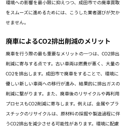
必要書類を事前に準備する手順
環境への影響を最小限に抑えつつ、成田市での廃車買取
をスムーズに進めるためには、こうした業者選びが欠か
オンライン査定を活用した手続きの迅速化
せません。
スムーズな引き渡しのための事前準備
成田市の廃車買取の手続き短縮テクニック
廃車によるCO2排出削減のメリット
迅速な対応が可能な業者の特長を把握する
廃車を行う際の最も重要なメリットの一つは、CO2排出
成田市の廃車買取業者に依頼する前に確認すべ
削減に寄与する点です。古い車両は燃費が悪く、大量の
きポイント
CO2を排出します。成田市で廃車をすることで、環境に
業者の信頼性を確認するための基本情報
優しい新しい車両への移行が進み、結果的に排出ガスの
過去の買取実績をチェックする重要性
削減に繋がります。また、廃車後のリサイクルや再利用
サービス内容の詳細確認でトラブル回避
プロセスもCO2削減に寄与します。例えば、金属やプラ
成田市の法律に基づく適正な処理への対応
スチックのリサイクルは、原材料の採掘や製造過程に伴
うCO2排出を減少させる可能性があります。環境に配慮
費用の透明性を確認するための質問集