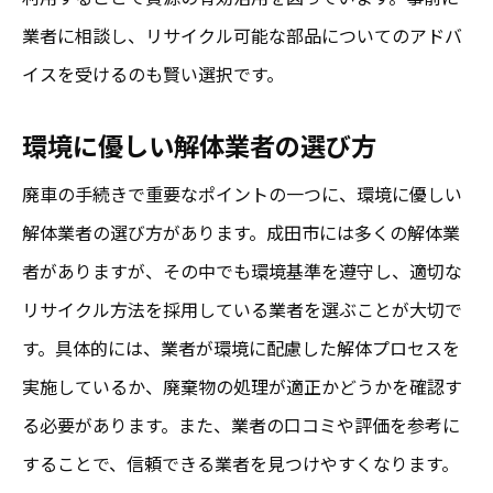
法
業者に相談し、リサイクル可能な部品についてのアドバ
適切なタイミングでの買取依頼の重要性
イスを受けるのも賢い選択です。
成田市の相場を調べるための効果的な方法
オンラインでの相場比較を駆使した価格引
環境に優しい解体業者の選び方
き上げ
廃車の手続きで重要なポイントの一つに、環境に優しい
買取業者への事前情報提供で価格を有利に
解体業者の選び方があります。成田市には多くの解体業
成田市周辺の買取イベントを活用した価格
者がありますが、その中でも環境基準を遵守し、適切な
アップ法
リサイクル方法を採用している業者を選ぶことが大切で
成田市での廃車買取の流れと迅速な手続きのコ
す。具体的には、業者が環境に配慮した解体プロセスを
ツ
実施しているか、廃棄物の処理が適正かどうかを確認す
初回問い合わせから契約成立までの流れを
る必要があります。また、業者の口コミや評価を参考に
知る
することで、信頼できる業者を見つけやすくなります。