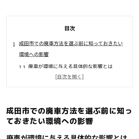
目次
成田市での廃車方法を選ぶ前に知っておきたい
環境への影響
廃車が環境に与える具体的な影響とは
成田市の環境基準に適合した廃車方法の選
び方
リサイクル可能な部品を見極めるポイント
成田市での廃車方法を選ぶ前に知っ
環境に優しい解体業者の選び方
ておきたい環境への影響
廃車によるCO2排出削減のメリット
廃車が環境に与える具体的な影響とは
エコロジカルな廃車プロセスの重要性