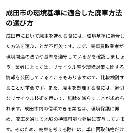
地域密着型サービスの特典を最大限に引き
成田市の環境基準に適合した廃車方法
出す法
の選び方
迅速な対応が可能な業者を見つけるコツ
成田市において廃車を進める際には、環境基準に適合し
地域密着型業者の優れたサポート体制の活
た方法を選ぶことが不可欠です。まず、廃車買取業者が
用
環境関連の法令や基準を遵守しているかを確認しましょ
成田市限定キャンペーンを活用する方法
う。業者によっては、リサイクル率や環境対策に関する
地元業者のネットワークを駆使した効率的
情報を公開しているところもありますので、比較検討す
な廃車
ることが重要です。また、廃車を処理する際には、適切
成田市で廃車買取を成功させるための買取価格
なリサイクル技術を用いて、無駄を減らすことが求めら
交渉術
れます。成田市内の信頼できる業者は、環境保護に努
買取価格交渉の前に知っておくべき市場動
め、廃車を通じて地域の持続可能な発展に寄与していま
向
す。そのため、廃車を考える際には、単に買取価格だけ