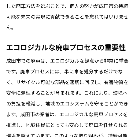
した廃車方法を選ぶことで、個人の努力が成田市の持続
業者のアフターケアサービスを確認する
可能な未来の実現に貢献できることを忘れてはいけませ
成田市で廃車を進める際の環境配慮と再利用の
ん。
メリット
廃車部品の再利用で環境保護に貢献する方
エコロジカルな廃車プロセスの重要性
法
成田市での廃車は、エコロジカルな観点から非常に重要
廃車による環境負荷を低減する具体策
です。廃車プロセスには、単に車を処分するだけでな
成田市でのリサイクルプログラムの活用法
く、リサイクル可能な部品を適切に回収し、有害物質を
再利用可能な部品を見つけるためのチェッ
安全に処理することが含まれます。これにより、環境へ
クリスト
の負担を軽減し、地域のエコシステムを守ることができ
環境に優しい廃車の取り組みに参加するメ
ます。成田市の業者は、エコロジカルな廃車プロセスを
リット
推進し、地域住民にとっても安心して廃車を任せられる
地域社会への貢献を意識した廃車の選択肢
環境を整えています。このような取り組みが、持続可能