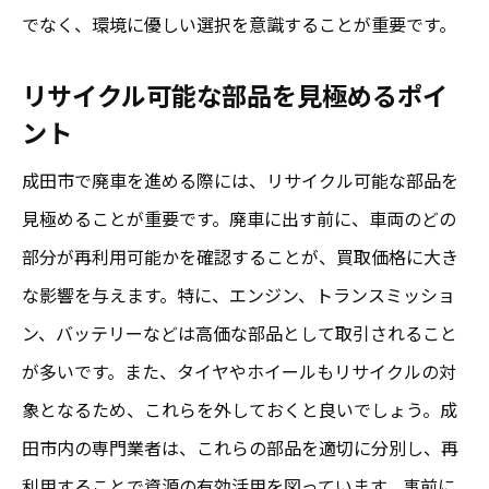
交渉時に使える情報収集のテクニック
でなく、環境に優しい選択を意識することが重要です。
成田市の相場を参考にした適正価格の見極
め方
リサイクル可能な部品を見極めるポイ
ント
交渉で役立つ適切なコミュニケーションス
キル
成田市で廃車を進める際には、リサイクル可能な部品を
価格交渉における業者との信頼構築の重要
見極めることが重要です。廃車に出す前に、車両のどの
性
部分が再利用可能かを確認することが、買取価格に大き
相見積もりを取得して交渉を有利に進める
な影響を与えます。特に、エンジン、トランスミッショ
方法
ン、バッテリーなどは高価な部品として取引されること
が多いです。また、タイヤやホイールもリサイクルの対
成田市で廃車する際の買取価格を最大化するた
象となるため、これらを外しておくと良いでしょう。成
めのステップ
田市内の専門業者は、これらの部品を適切に分別し、再
車両状態の改善で買取価格を引き上げる方
利用することで資源の有効活用を図っています。事前に