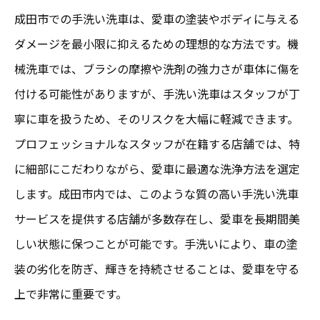
地域密着型サービスによる特典活用法
成田市での手洗い洗車は、愛車の塗装やボディに与える
ダメージを最小限に抑えるための理想的な方法です。機
手洗い洗車で成田の愛車を輝かせる方法
械洗車では、ブラシの摩擦や洗剤の強力さが車体に傷を
正しい洗車ステップで愛車を守る
付ける可能性がありますが、手洗い洗車はスタッフが丁
成田の気候に合わせた洗車タイミング
寧に車を扱うため、そのリスクを大幅に軽減できます。
手洗い洗車の頻度と維持管理テクニック
プロフェッショナルなスタッフが在籍する店舗では、特
適切な洗車用品の選び方
に細部にこだわりながら、愛車に最適な洗浄方法を選定
成田で推奨される洗車後のケア法
します。成田市内では、このような質の高い手洗い洗車
洗車を楽しむための工夫とアイデア
サービスを提供する店舗が多数存在し、愛車を長期間美
成田で手洗い洗車を選ぶべき驚きの理由
しい状態に保つことが可能です。手洗いにより、車の塗
手洗い洗車が環境に優しい理由
装の劣化を防ぎ、輝きを持続させることは、愛車を守る
上で非常に重要です。
成田の洗車文化が教える車への愛