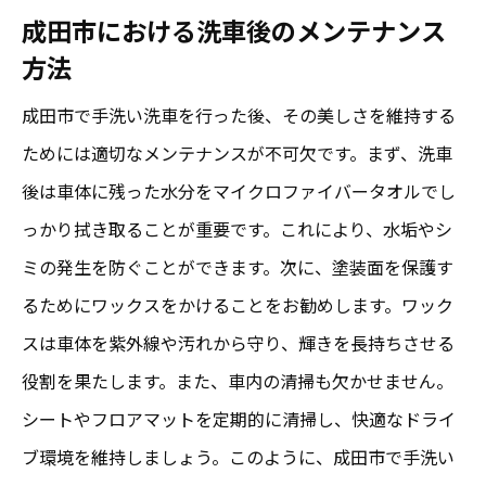
コストパフォーマンスの良さと安心感
成田市における洗車後のメンテナンス
愛車の寿命を延ばす手洗いの効果
方法
成田で洗車を通じて得られる満足感
成田市で手洗い洗車を行った後、その美しさを維持する
手洗い洗車が車の美しさを保つ秘訣
ためには適切なメンテナンスが不可欠です。まず、洗車
愛車を守る成田の手洗い洗車サービスの実力
後は車体に残った水分をマイクロファイバータオルでし
成田のプロフェッショナルが提供する安心
っかり拭き取ることが重要です。これにより、水垢やシ
感
ミの発生を防ぐことができます。次に、塗装面を保護す
高品質なサービスを提供する成田の技術力
るためにワックスをかけることをお勧めします。ワック
地域密着型サービスで得られる安心感
スは車体を紫外線や汚れから守り、輝きを長持ちさせる
役割を果たします。また、車内の清掃も欠かせません。
手洗い洗車の安全性と信頼性
シートやフロアマットを定期的に清掃し、快適なドライ
成田の手洗い洗車業者の選び方
ブ環境を維持しましょう。このように、成田市で手洗い
サービス紹介: 成田市でおすすめの洗車店