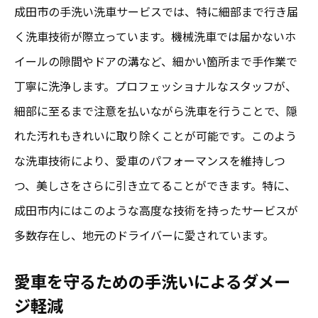
プロが推奨する洗車テクニック
成田市の手洗い洗車サービスでは、特に細部まで行き届
成田の専門家が語る洗車のこだわり
く洗車技術が際立っています。機械洗車では届かないホ
手洗い洗車が愛車の価値を高める理由
イールの隙間やドアの溝など、細かい箇所まで手作業で
プロが選ぶおすすめの洗車用品
丁寧に洗浄します。プロフェッショナルなスタッフが、
細部に至るまで注意を払いながら洗車を行うことで、隠
手洗い洗車で保つ車のコンディション
れた汚れもきれいに取り除くことが可能です。このよう
成田のプロから学ぶ洗車の豆知識
な洗車技術により、愛車のパフォーマンスを維持しつ
成田市で手洗い洗車のプロが提供する特典情報
つ、美しさをさらに引き立てることができます。特に、
成田で利用できる洗車特典とサービス
成田市内にはこのような高度な技術を持ったサービスが
地元のお得な洗車キャンペーン情報
多数存在し、地元のドライバーに愛されています。
プロフェッショナルサービスの割引情報
愛車を守るための手洗いによるダメー
初回利用者向け特典の活用法
ジ軽減
成田でのリピーター特典とその魅力