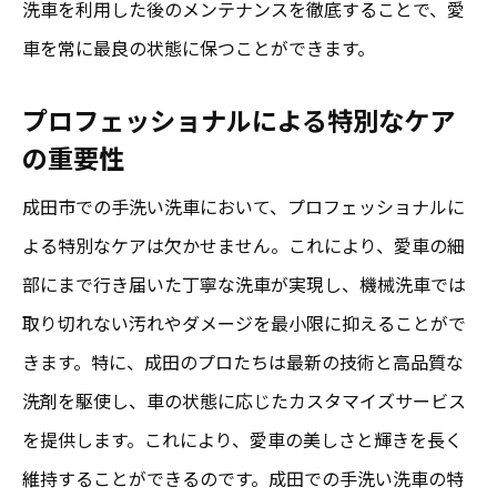
洗車を利用した後のメンテナンスを徹底することで、愛
成田の手洗い洗車で愛車の美しさを引き出す
車を常に最良の状態に保つことができます。
手洗い洗車で得られる車の艶と輝き
プロの技が引き出す洗車後の美しさ
プロフェッショナルによる特別なケア
の重要性
地域で支持される手洗い洗車の理由
成田の手洗いサービスが提供する満足度
成田市での手洗い洗車において、プロフェッショナルに
愛車のビジュアルを高める秘訣
よる特別なケアは欠かせません。これにより、愛車の細
成田で愛車を美しく保つための洗車方法
部にまで行き届いた丁寧な洗車が実現し、機械洗車では
取り切れない汚れやダメージを最小限に抑えることがで
きます。特に、成田のプロたちは最新の技術と高品質な
洗剤を駆使し、車の状態に応じたカスタマイズサービス
を提供します。これにより、愛車の美しさと輝きを長く
維持することができるのです。成田での手洗い洗車の特