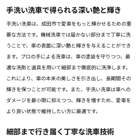
手洗い洗車で得られる深い艶と輝き
成田で手洗い洗車を利用する際のチェック
ポイント
手洗い洗車は、成田市で愛車をもっと輝かせるための重
手洗い洗車が成田で人気の理由とは
要な方法です。機械洗車では届かない部分まで丁寧に洗
成田での手洗い洗車の需要と供給
うことで、車の表面に深い艶と輝きを与えることができ
ます。プロの手による洗車は、車の塗装を守りつつ、最
地元で支持される手洗い洗車のメリット
適な洗剤と道具を用いて細部まで徹底的に洗浄します。
成田の交通環境が手洗い洗車を必要とする
これにより、車の本来の美しさを引き出し、長期間その
理由
輝きを保つことが可能です。また、手洗い洗車は車への
手洗い洗車のエコフレンドリーな側面
ダメージを最小限に抑えつつ、輝きを増すため、愛車を
機械洗車と手洗い洗車の違い
より良い状態で維持したい方に最適です。
成田市民が選ぶ手洗い洗車の魅力
成田のプロが教える手洗い洗車の魅力
細部まで行き届く丁寧な洗車技術