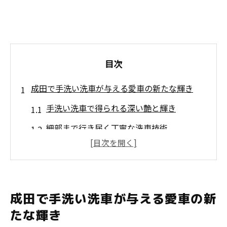
目次
成田で手洗い洗車が与える愛車の新たな輝き
手洗い洗車で得られる深い艶と輝き
細部まで行き届く丁寧な洗車技術
愛車を守るための手洗いによるダメージ軽
減
成田市における洗車後のメンテナンス方法
成田で手洗い洗車が与える愛車の新
プロフェッショナルによる特別なケアの重
たな輝き
要性