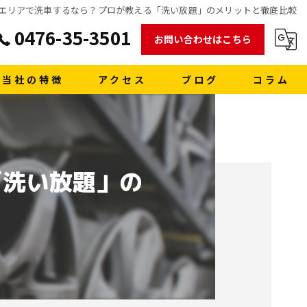
エリアで洗車するなら？プロが教える「洗い放題」のメリットと徹底比較
0476-35-3501
お問い合わせはこちら
当社の特徴
アクセス
ブログ
コラム
販売
買取
「洗い放題」の
車検
格安レンタカー
洗車