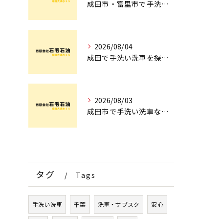
成田市・富里市で手洗洗車ならどこ？料金比較からサブスク選びまでプロが徹底解説
2026/08/04
成田で手洗い洗車を探すなら！車のプロが教える安心の店舗選びとコース術
2026/08/03
成田市で手洗い洗車ならどこ？現場を知るプロが明かす「失敗しない専門店選び」のポイント
タグ
Tags
手洗い洗車
千葉
洗車・サブスク
安心