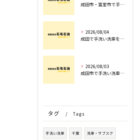
成田市・富里市で手洗洗車ならどこ？料金比較からサブスク選びまでプロが徹底解説
2026/08/04
成田で手洗い洗車を探すなら！車のプロが教える安心の店舗選びとコース術
2026/08/03
成田市で手洗い洗車ならどこ？現場を知るプロが明かす「失敗しない専門店選び」のポイント
タグ
Tags
手洗い洗車
千葉
洗車・サブスク