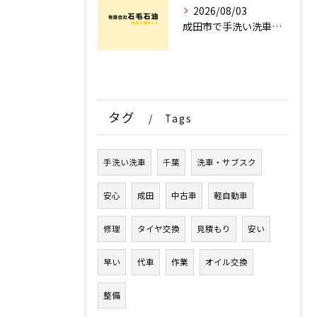
2026/08/03
成田市で手洗い洗車ならどこ？現場を知るプロが明かす「失敗しない専門店選び」のポイント
タグ
Tags
手洗い洗車
千葉
洗車・サブスク
安心
成田
中古車
軽自動車
修理
タイヤ交換
見積もり
安い
早い
代車
作業
オイル交換
整備