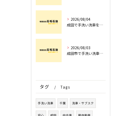
2026/08/04
成田で手洗い洗車を探すなら！車のプロが教える安心の店舗選びとコース術
2026/08/03
成田市で手洗い洗車ならどこ？現場を知るプロが明かす「失敗しない専門店選び」のポイント
タグ
Tags
手洗い洗車
千葉
洗車・サブスク
安心
成田
中古車
軽自動車