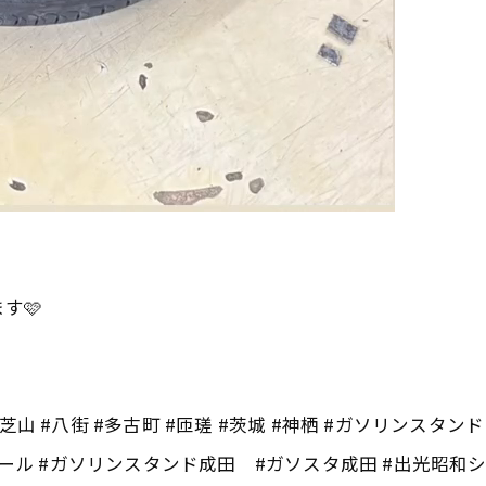
す🩷
里 #芝山 #八街 #多古町 #匝瑳 #茨城 #神栖 #ガソリンス
 #ガソリンスタンド成田 #ガソスタ成田 #出光昭和シェル #ip