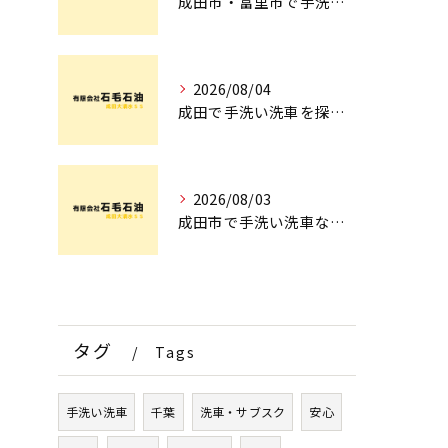
成田市・富里市で手洗洗車ならどこ？料金比較からサブスク選びまでプロが徹底解説
2026/08/04
成田で手洗い洗車を探すなら！車のプロが教える安心の店舗選びとコース術
2026/08/03
成田市で手洗い洗車ならどこ？現場を知るプロが明かす「失敗しない専門店選び」のポイント
タグ
Tags
手洗い洗車
千葉
洗車・サブスク
安心