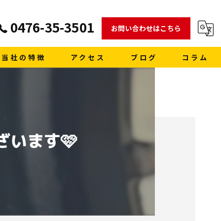
0476-35-3501
お問い合わせはこちら
当社の特徴
アクセス
ブログ
コラム
販売
買取
ざいます🩷
車検
格安レンタカー
洗車